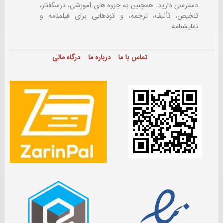
دسترسی دارید. همچنین به جزوه های آموزشی، درسگفتار،
تلخیص، تألیف، ترجمه، و اتودهایی برای
فیلمنامه و
نمایشنامه.
تماس با ما
درباره ما
درگاه مالی