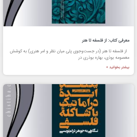
معرفی کتاب: از فلسفه تا هنر
از فلسفه تا هنر (در جست‌وجوی پلی میان نظر و امر هنری) به کوشش
معصومه بوذی، بهاره بوذری در
بیشتر بخوانید »