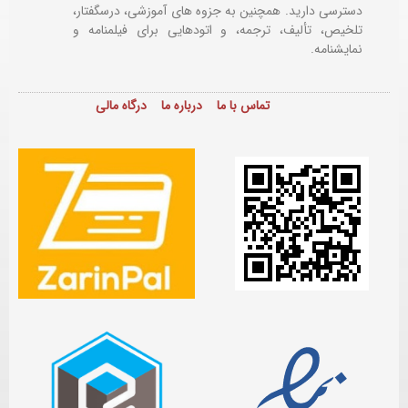
دسترسی دارید. همچنین به جزوه های آموزشی، درسگفتار،
تلخیص، تألیف، ترجمه، و اتودهایی برای
فیلمنامه و
نمایشنامه.
تماس با ما
درباره ما
درگاه مالی