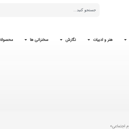
هنر و ادبیات
نگارش
سخنرانی ها
محصولات
م اجتماعی»