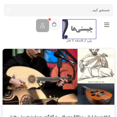
پلی از فلسفه تا هنر
شناخت ساز ایرانی و ذائقۀ موسیقایی – گفتگوی وبسایت چیستی ها با