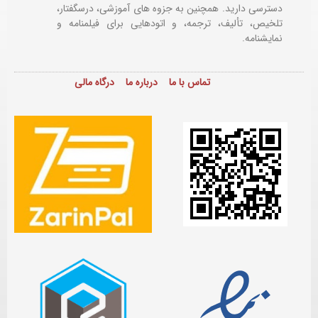
دسترسی دارید. همچنین به جزوه های آموزشی، درسگفتار،
تلخیص، تألیف، ترجمه، و اتودهایی برای
فیلمنامه و
نمایشنامه.
تماس با ما
درباره ما
درگاه مالی