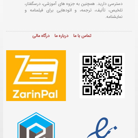
دسترسی دارید. همچنین به جزوه های آموزشی، درسگفتار،
تلخیص، تألیف، ترجمه، و اتودهایی برای
فیلمنامه و
نمایشنامه.
تماس با ما
درباره ما
درگاه مالی