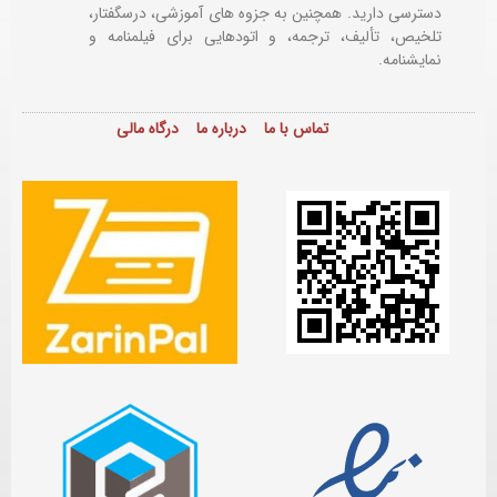
دسترسی دارید. همچنین به جزوه های آموزشی، درسگفتار،
تلخیص، تألیف، ترجمه، و اتودهایی برای
فیلمنامه و
نمایشنامه.
تماس با ما
درباره ما
درگاه مالی