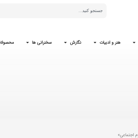
هنر و ادبیات
نگارش
سخنرانی ها
محصولات
م اجتماعی»