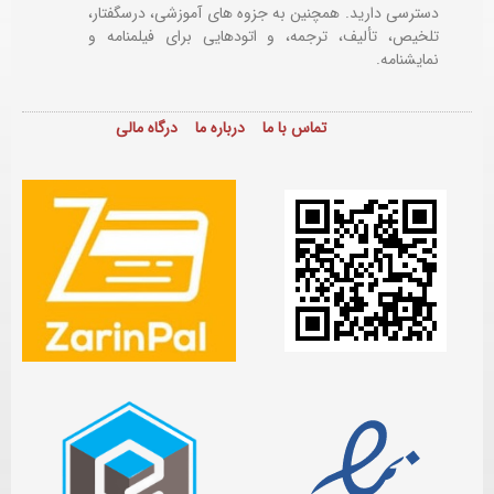
دسترسی دارید. همچنین به جزوه های آموزشی، درسگفتار،
تلخیص، تألیف، ترجمه، و اتودهایی برای
فیلمنامه و
نمایشنامه.
تماس با ما
درباره ما
درگاه مالی