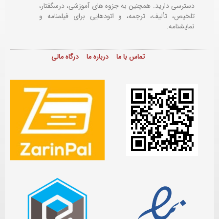
دسترسی دارید. همچنین به جزوه های آموزشی، درسگفتار،
تلخیص، تألیف، ترجمه، و اتودهایی برای
فیلمنامه و
نمایشنامه.
تماس با ما
درباره ما
درگاه مالی