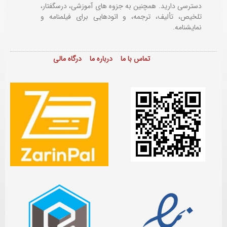
دسترسی دارید. همچنین به جزوه های آموزشی، درسگفتار،
تلخیص، تألیف، ترجمه، و اتودهایی برای
فیلمنامه و
نمایشنامه.
تماس با ما
درباره ما
درگاه مالی