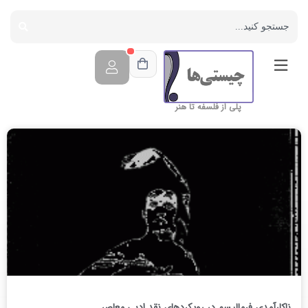
پلی از فلسفه تا هنر
ناکارآمدی فرماليسم در رويکردهای نقد ادبی معاصر