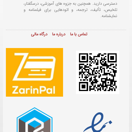
دسترسی دارید. همچنین به جزوه های آموزشی، درسگفتار،
تلخیص، تألیف، ترجمه، و اتودهایی برای
فیلمنامه و
نمایشنامه.
تماس با ما
درباره ما
درگاه مالی