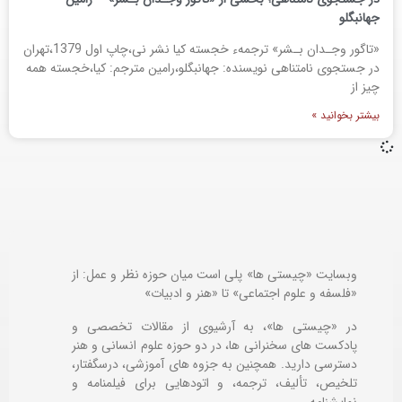
جهانبگلو
«تاگور وجـدان بـشر‌» ترجمهء‌ خجسته کیا نشر نی،چاپ اول 1379،تهران
در جستجوی نامتناهی نویسنده: جهانبگلو،رامین مترجم: کیا،خجسته همه
چیز از
بیشتر بخوانید »
وبسایت «چیستی ها» پلی است میان حوزه نظر و عمل: از
«فلسفه و علوم اجتماعی» تا «هنر و ادبیات»
در «چیستی ها»، به آرشیوی از مقالات تخصصی و
پادکست های سخنرانی ها، در دو حوزه علوم انسانی و هنر
دسترسی دارید. همچنین به جزوه های آموزشی، درسگفتار،
تلخیص، تألیف، ترجمه، و اتودهایی برای
فیلمنامه و
نمایشنامه.