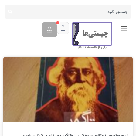
پلی از فلسفه تا هنر
در جستجوی نامتناهی؛ بخشی از «تاگور وجـدان بـشر‌» – رامین