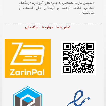
دسترسی دارید. همچنین به جزوه های آموزشی، درسگفتار،
تلخیص، تألیف، ترجمه، و اتودهایی برای
فیلمنامه و
نمایشنامه.
تماس با ما
درباره ما
درگاه مالی