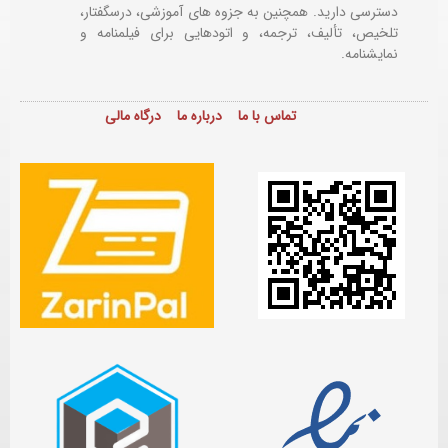
دسترسی دارید. همچنین به جزوه های آموزشی، درسگفتار،
تلخیص، تألیف، ترجمه، و اتودهایی برای
فیلمنامه و
نمایشنامه.
تماس با ما
درباره ما
درگاه مالی