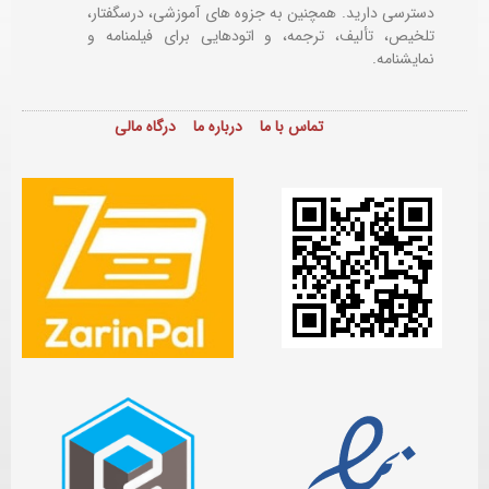
دسترسی دارید. همچنین به جزوه های آموزشی، درسگفتار،
تلخیص، تألیف، ترجمه، و اتودهایی برای
فیلمنامه و
نمایشنامه.
تماس با ما
درباره ما
درگاه مالی