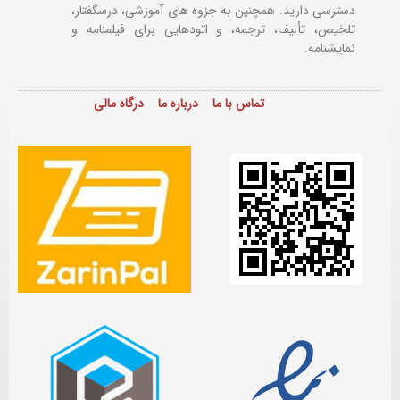
دسترسی دارید. همچنین به جزوه های آموزشی، درسگفتار،
تلخیص، تألیف، ترجمه، و اتودهایی برای
فیلمنامه و
نمایشنامه.
تماس با ما
درباره ما
درگاه مالی