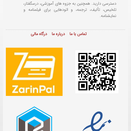
دسترسی دارید. همچنین به جزوه های آموزشی، درسگفتار،
تلخیص، تألیف، ترجمه، و اتودهایی برای
فیلمنامه و
نمایشنامه.
تماس با ما
درباره ما
درگاه مالی