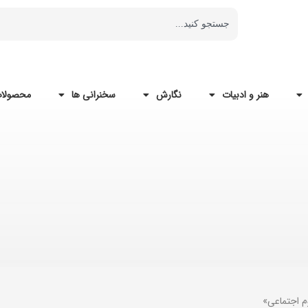
هنر و ادبیات
نگارش
سخنرانی ها
محصولات
م اجتماعی»