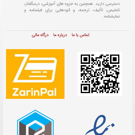
دسترسی دارید. همچنین به جزوه های آموزشی، درسگفتار،
تلخیص، تألیف، ترجمه، و اتودهایی برای
فیلمنامه و
نمایشنامه.
تماس با ما
درباره ما
درگاه مالی