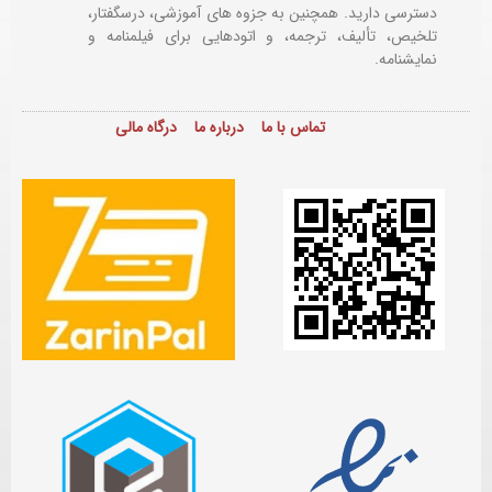
دسترسی دارید. همچنین به جزوه های آموزشی، درسگفتار،
تلخیص، تألیف، ترجمه، و اتودهایی برای
فیلمنامه و
نمایشنامه.
تماس با ما
درباره ما
درگاه مالی