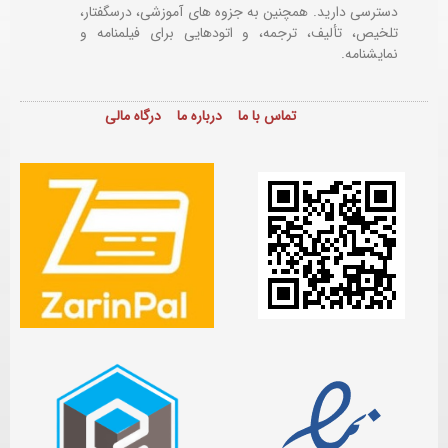
دسترسی دارید. همچنین به جزوه های آموزشی، درسگفتار،
تلخیص، تألیف، ترجمه، و اتودهایی برای
فیلمنامه و
نمایشنامه.
تماس با ما
درباره ما
درگاه مالی