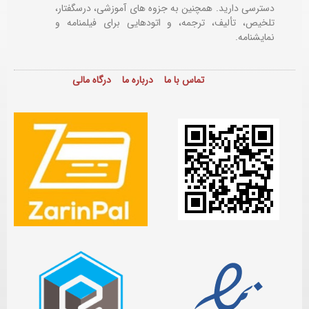
دسترسی دارید. همچنین به جزوه های آموزشی، درسگفتار،
تلخیص، تألیف، ترجمه، و اتودهایی برای
فیلمنامه و
نمایشنامه.
تماس با ما
درباره ما
درگاه مالی