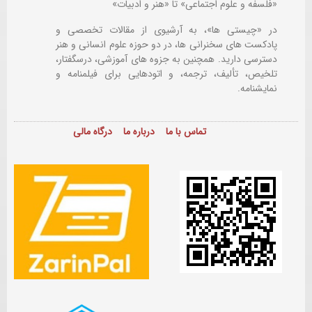
«فلسفه و علوم اجتماعی» تا «هنر و ادبیات»
در «چیستی ها»، به آرشیوی از مقالات تخصصی و
پادکست های سخنرانی ها، در دو حوزه علوم انسانی و هنر
دسترسی دارید. همچنین به جزوه های آموزشی، درسگفتار،
تلخیص، تألیف، ترجمه، و اتودهایی برای
فیلمنامه و
نمایشنامه.
تماس با ما
درباره ما
درگاه مالی