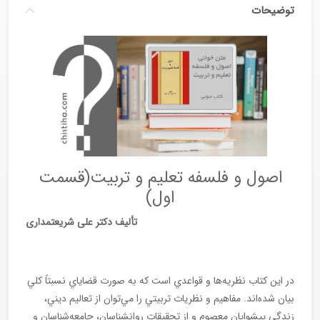
توضیحات
اصول و فلسفه تعلیم و تربیت(قسمت
اول)
تألیف دکتر علی شریعتمداری
در اين كتاب نظريه‌ها و قواعدي است كه به صورت قضاياي نسبتاً كلي
بيان شده‌اند. مفاهيم و نظريات تربيتي را مي‌توان از تعاليم ديني،
زندگي پيشوايان معصوم و از تحقيقات روانشناسان، جامعه‌شناسان و