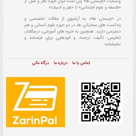
وبسایت «چیستی ها» پلی است میان حوزه نظر و عمل: از
«فلسفه و علوم اجتماعی» تا «هنر و ادبیات»
در «چیستی ها»، به آرشیوی از مقالات تخصصی و
پادکست های سخنرانی ها، در دو حوزه علوم انسانی و هنر
دسترسی دارید. همچنین به جزوه های آموزشی، درسگفتار،
تلخیص، تألیف، ترجمه، و اتودهایی برای
فیلمنامه و
نمایشنامه.
تماس با ما
درباره ما
درگاه مالی