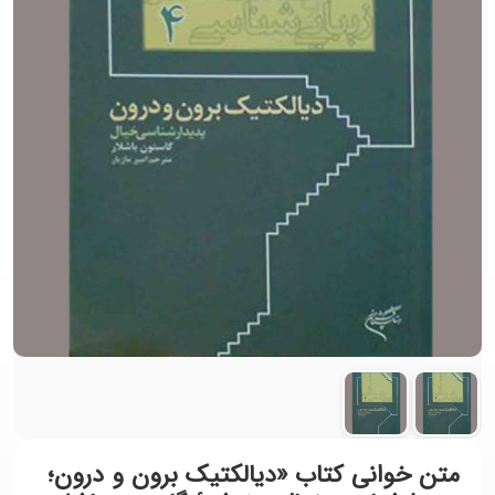
متن خوانی کتاب «دیالکتیک برون و درون؛