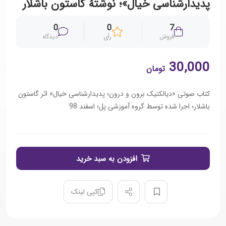
پدیدارشناسی خیال»؛ نوشتۀ گاستون باشلار
0
0
7
فروش
رأی
دیدگاه
30,000
تومان
کتاب صوتی «دیالکتیک برون و درون؛ پدیدارشناسی خیال» اثر گاستون
باشلار؛ اجرا شده توسط گروه آموزشی پل؛ اسفند 98
افزودن به سبد خرید
کپی لینک