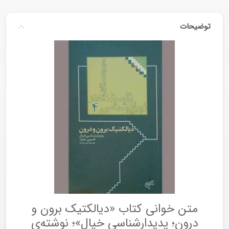
توضیحات
متن خوانی کتاب «دیالکتیک برون و
درون؛ پدیدارشناسی خیال»؛ نوشته‌ی