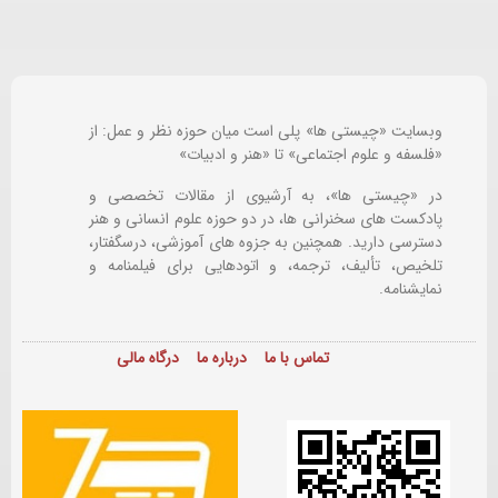
وبسایت «چیستی ها» پلی است میان حوزه نظر و عمل: از
«فلسفه و علوم اجتماعی» تا «هنر و ادبیات»
در «چیستی ها»، به آرشیوی از مقالات تخصصی و
پادکست های سخنرانی ها، در دو حوزه علوم انسانی و هنر
دسترسی دارید. همچنین به جزوه های آموزشی، درسگفتار،
تلخیص، تألیف، ترجمه، و اتودهایی برای
فیلمنامه و
نمایشنامه.
تماس با ما
درباره ما
درگاه مالی