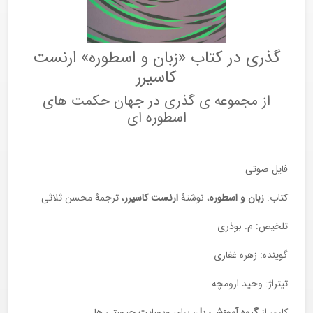
گذری در کتاب «زبان و اسطوره» ارنست
کاسیرر
از مجموعه ی گذری در جهان حکمت های
اسطوره ای
فایل صوتی
کتاب:
زبان و اسطوره
، نوشتۀ
ارنست کاسیرر
، ترجمۀ محسن ثلاثی
تلخیص: م. بوذری
گوینده: زهره غفاری
تیتراژ: وحید ارومچه
کاری از
گروه آموزشی پل
، برای وبسایت چیستی ها