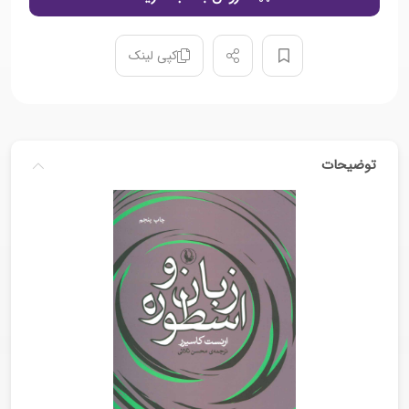
کپی لینک
توضیحات