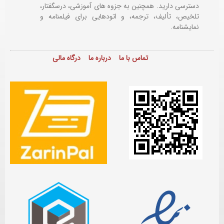
دسترسی دارید. همچنین به جزوه های آموزشی، درسگفتار،
تلخیص، تألیف، ترجمه، و اتودهایی برای
فیلمنامه و
نمایشنامه.
تماس با ما
درباره ما
درگاه مالی