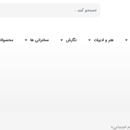
هنر و ادبیات
نگارش
سخنرانی ها
محصولات
م اجتماعی»