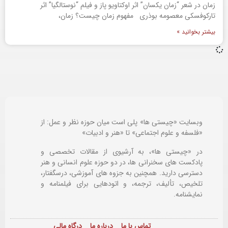
زمان در شعر “زمان یکسان” اثر اوکتاویو پاز و فیلم “نوستالگیا” اثر
تارکوفسکی معصومه بوذری مفهوم زمان چیست؟ زمان،
بیشتر بخوانید »
وبسایت «چیستی ها» پلی است میان حوزه نظر و عمل: از
«فلسفه و علوم اجتماعی» تا «هنر و ادبیات»
در «چیستی ها»، به آرشیوی از مقالات تخصصی و
پادکست های سخنرانی ها، در دو حوزه علوم انسانی و هنر
دسترسی دارید. همچنین به جزوه های آموزشی، درسگفتار،
تلخیص، تألیف، ترجمه، و اتودهایی برای
فیلمنامه و
نمایشنامه.
تماس با ما
درباره ما
درگاه مالی