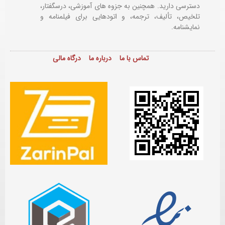
دسترسی دارید. همچنین به جزوه های آموزشی، درسگفتار،
تلخیص، تألیف، ترجمه، و اتودهایی برای
فیلمنامه و
نمایشنامه.
تماس با ما
درباره ما
درگاه مالی