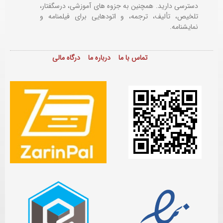
دسترسی دارید. همچنین به جزوه های آموزشی، درسگفتار،
تلخیص، تألیف، ترجمه، و اتودهایی برای
فیلمنامه و
نمایشنامه.
تماس با ما
درباره ما
درگاه مالی