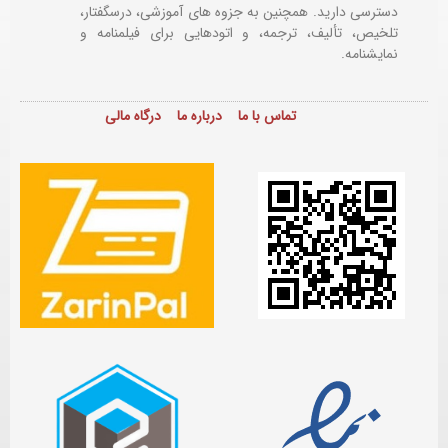
دسترسی دارید. همچنین به جزوه های آموزشی، درسگفتار،
تلخیص، تألیف، ترجمه، و اتودهایی برای
فیلمنامه و
نمایشنامه.
تماس با ما
درباره ما
درگاه مالی