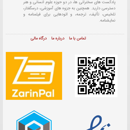
پادکست های سخنرانی ها، در دو حوزه علوم انسانی و هنر
دسترسی دارید. همچنین به جزوه های آموزشی، درسگفتار،
تلخیص، تألیف، ترجمه، و اتودهایی برای
فیلمنامه و
نمایشنامه.
تماس با ما
درباره ما
درگاه مالی