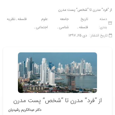
از “فرد” مدرن تا “شخص” پست مدرن
دسته
تاریخ
جامعه
علوم
فلسفه
نظریه
بندی:
فلسفه
شناسی
اجتماعی
تاریخ انتشار:
دی ۲۵, ۱۳۹۷
از “فرد” مدرن تا “شخص” پست مدرن
دکتر عبدالکریم رشیدیان