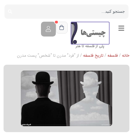
پلی از فلسفه تا هنر
خانه
/
فلسفه
/
تاریخ فلسفه
/ از “فرد” مدرن تا “شخص” پست مدرن