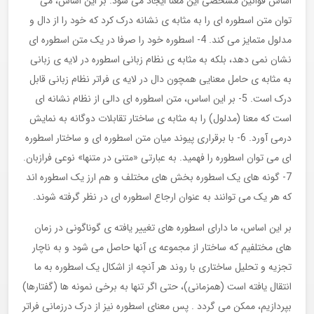
اساس قوانین مشخصی این معنا ایجاد می شود. بر این اساس، می
توان متن اسطوره ای را به مثابه ی نشانه درک کرد که خود را از دال و
مدلول متمایز می کند. 4- اسطوره خود را صرفا در یک متن اسطوره ای
نشان نمی دهد، بلکه به مثابه ی نظام زبانی اسطوره در لایه ی زبانی
به مثابه ی حامل معنایی همچون دال در لایه ی فراتر نظام زبانی قابل
درک است. 5- بر این اساس، متن اسطوره ای دالی از نظام نشانه ای
است که معنا (مدلول) را به مثابه ی ساختار تقابلات دوگانه به نمایش
درمی آورد. 6- با برقراری پیوند میان متن اسطوره ای و ساختار اسطوره
ای می توان اسطوره را فهمید. به عبارتی «متنی در متنها» نوعی فرازبان.
7- گونه های یک اسطوره بخش های مختلف و هم ارز یک اسطوره اند
که هر یک می توانند به عنوان ارجاع اسطوره ای در نظر گرفته شوند.
بر این اساس، ما دارای اسطوره های تغییر یافته ی گوناگونی در زمان
های مختلفیم که ساختار از مجموعه ی آنها حاصل می شود و به ناچار
تجزیه و تحلیل ساختاری با روند هر آنچه از اشکال یک اسطوره به ما
انتقال یافته است (همزمانی)، حتی اگر تنها به برخی نمونه ها (گفتارها)
بپردازیم، ممکن می گردد . پس معنای اسطوره نیز از درک درزمانی فراتر