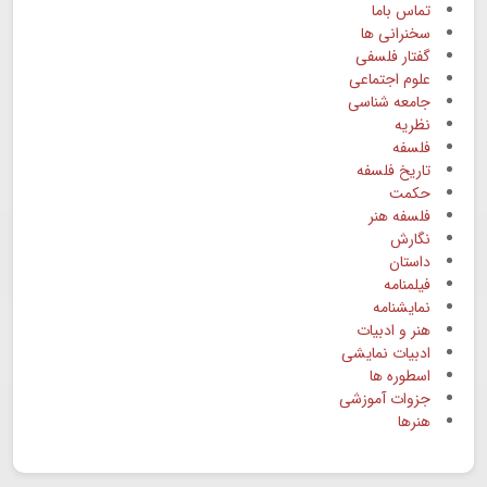
تماس باما
سخنرانی ها
گفتار فلسفی
علوم اجتماعی
جامعه شناسی
نظریه
فلسفه
تاریخ فلسفه
حکمت
فلسفه هنر
نگارش
داستان
فیلمنامه
نمایشنامه
هنر و ادبیات
ادبیات نمایشی
اسطوره ها
جزوات آموزشی
هنرها