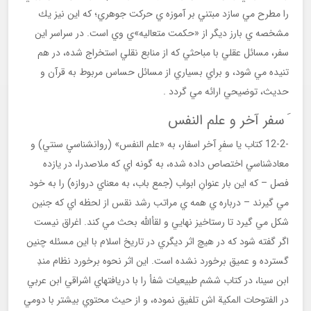
را مطرح مي سازد مبتني بر آموزه ي حركت جوهري؛ كه اين نيز يك
مشخصه ي بارز ديگر از «حكمت متعاليه»ي وي است. در سراسر اين
سفر، مسائل عقلي با مباحثي كه از منابع نقلي استخراج شده، در هم
تنيده مي شود، و براي بسياري از مسائل حساس مربوط به قرآن و
حديث، توضيحي ارائه مي گردد .
َ سفر آخر و علم النفس
-12-2 كتاب يا سفرِ آخر اسفار، به «علم النفس» (روانشناسيِ سنتي) و
معادشناسي اختصاص داده شده، به گونه اي كه ملاصدرا، در يازده
فصل – كه اين بار عنوانِ ابواب (جمع باب، به معناي دروازه) را به خود
مي گيرند – درباره ي همه ي مراتب رشد نقس از لحظه اي كه جنين
شكل مي گيرد تا رستاخيز نهايي و لقأالله بحث مي كند. اغراق نيست
اگر گفته شود كه در هيچ اثر ديگري در تاريخ اسلام با اين مسئله چنين
گسترده و عميق برخورد نشده است. اين اثر نحوه برخورد نظام مندِ
ابن سينا، در كتاب ششم طبيعيات شفأ را با دريافتهاي اشراقي ابن عربي
در الفتوحات المكية اش تلفيق نموده، و از حيث محتوي بيشتر با دومي