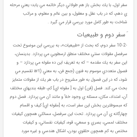
سفر اول، با يك بخش باز هم طولانيِ ديگر خاتمه مي يابد؛ يعني مرحله
ي دهم، كه در باب عقل و معقول، و بين عالم و معلوم، و مراتب
شناخت به طور كامل مورد بررسي قرار مي گيرد .
َ سفر دوم و طبيعيات
-10-2 سفر دوم، كه بحث از «طبيعيات»، به بررسي اين موضوع تحت
سرفصلِ مقولات سنتي مختلف منطق ارسطويي مي پردازد. بدينسان،
اين سفر به يك مقدمه – كه به تعريفِ اين ده مقوله مي پردازد – و
فصول متعددي موسوم به فنون (جمع فن، به معنيِ (art تقسيم مي
شود، كه در اين فصول به طور مشروح در باب هر يك از مقولات متمايز
بحث مي كند. فصل (فن) اول به [ مقوله اي] كم، طبقه بنديهاي مختلف
آن، امتداد، مكان، مسئله ي وجود خلأ و مانند آن مي پردازد. فصل دوم
كه مبسوطترين بخش اين سفر است، به [مقوله اي] كيف و اقسام
چهارگانه ي آن مي پردازد. تحت اين سرفصل، مسائلي همچون كيفيات
مختلف لمسي، بصري و سمعي، قوه، كيفيات نفساني، و كيفيات
مختص به كم همچون حلقوي بودن، اشكال هندسي و غيره مورد