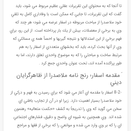
تا آنجا كه به محتواي اين تقريرات عقلي عظيم مربوط مي شود، بايد
گفت كه اين تقريرات، تا جايي كه ممكن است با وفاداري كامل به تلقي
خود ملاصدرا از مباحث مربوطه در اسفار عرضه مي شود؛ هر چند كه
وي به برخي از معضلات، بيش از يك بار پرداخته است. از اين رو، براي
فهم برخي از اين استدلالها و نتيجه گيريها و احصأ همه ي مسائلي كه
وي از آنها بحث كرده، بايد كه بخشهاي متعددي از اسفار را به هم
مرتبط ساخت و مباحثي را كه به موضوع واحدي تعلق دارند، اما به
طور پراكنده آمده اند، تحت عنوان واحدي جمع كرد .
َ مقدمه اسفار؛ رنج نامه ملاصدرا از ظاهرگرايان
ديني
-8-2 اسفار با مقدمه اي آغاز مي شود كه براي رسيدن به فهم و دركي از
خود ملاصدرا بسيار اهميت دارد. زيرا او در آن از تجارب باطني اي
سخن مي گويد كه وي را تدريجاً به كشف «حكمت متعاليه» رهنمون
شده اند. وي همچنين به شيوه اي واضح و دقيق، فشارهاي اجتماعي
اي را كه بر وي وارد مي شده و موانعي را كه برخي از فقها و مراجع