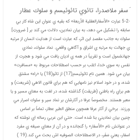
َ سفر ملاصدرا، تائوي تائوئيسم و سلوك عطار
-5-2 عبارت «الأسفارالعقلية الأربعة» كه بقيه ي عنوانِ اين شاه كار بي
سابقه را تشكيل مي دهد، به بيان نمادين، دلالت مي كند بر [ ضرورتِ]
سلوك به جانب مقصدِ اين اثر، كه عبارت است از هدايت انسان از مرتبه
ي جهالت به مرتبه ي اشراق و آگاهي واقعي. نماد سلوك، نمادي
جهانشمول است و تقريباً در همه ي اديان يافت مي شود و هجرت از
نفس به سوي خدا، اغلب بر حسب اصطلاحات مربوط به «مسافرت»
بيان مي شود. همين نامِ تائوئيسم(17) از تائو(18) يا «راه» مشتق
شده، و در خود اسلام نيز نامهايي كه هم براي قانون الاهي (شريعت) و
هم براي راه باطني (طريقت) گذاشته شده، در لغت به معناي مسير و يا
معبر هستند. مخصوصاً عرفا در آثارشان بر نماد سير و سلوك اصرار مي
ورزند. برخي از آثار عرفا همچون منطق الطيرِ عطار، تماماً بر اساس
چنين بيان نماديني بنا شده است. حتي ابن عربي رساله اي نوشته كه
در عنوانش نام «الأسفار» را گنجانده و در آن از معناي صيغه ي مفرد
اسفار، يعني سَفَر، در الاصطلاحات الصوفيه اش بحث مي كند.(19 )