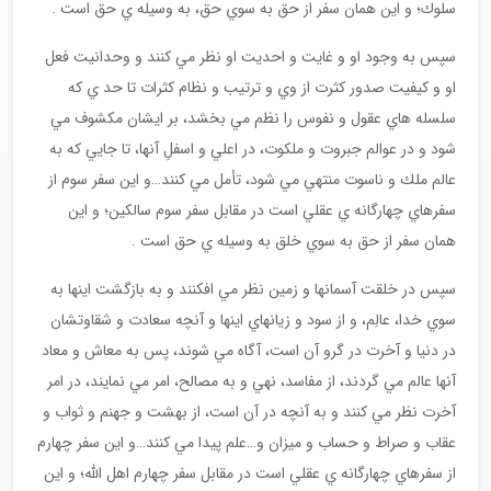
سلوك؛ و اين همان سفر از حق به سوي حق، به وسيله ي حق است .
سپس به وجود او و غايت و احديت او نظر مي كنند و وحدانيت فعل
او و كيفيت صدور كثرت از وي و ترتيب و نظام كثرات تا حد ي كه
سلسله هاي عقول و نفوس را نظم مي بخشد، بر ايشان مكشوف مي
شود و در عوالم جبروت و ملكوت، در اعلي و اسفلِ آنها، تا جايي كه به
عالم ملك و ناسوت منتهي مي شود، تأمل مي كنند…و اين سفر سوم از
سفرهاي چهارگانه ي عقلي است در مقابل سفر سوم سالكين؛ و اين
همان سفر از حق به سوي خلق به وسيله ي حق است .
سپس در خلقت آسمانها و زمين نظر مي افكنند و به بازگشت اينها به
سوي خدا، عالِم، و از سود و زيانهاي اينها و آنچه سعادت و شقاوتشان
در دنيا و آخرت در گرو آن است، آگاه مي شوند، پس به معاش و معاد
آنها عالم مي گردند، از مفاسد، نهي و به مصالح، امر مي نمايند، در امر
آخرت نظر مي كنند و به آنچه در آن است، از بهشت و جهنم و ثواب و
عقاب و صراط و حساب و ميزان و…علم پيدا مي كنند…و اين سفر چهارم
از سفرهاي چهارگانه ي عقلي است در مقابل سفر چهارم اهل الله؛ و اين