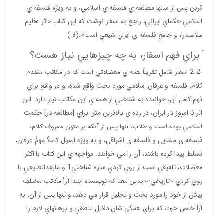
كربن پس از سالها مطالعه ي فلسفه ي اسلامي، و به ويژه فلسفه ي
اسلاميِ حكماي ايراني، راجع به اسفار نوشت كه اين كتاب «اثرِ عظيم
ملاصدرا، و جامعِ فلسفه ي ايرانِ شيعي است».(3 )
َ براي فهم اسفار، به چه چيزهايي نياز هست؟
-2-2 اسفار شاملِ تقريباً همه ي معضلاتي است كه در مكاتب متقدم
كلام، فلسفه و عرفان اسلامي مورد بحث واقع شده، و در واقع براي
فهم كامل آن، خواننده به شناختي از همه ي اين مكاتب نياز دارد. اين
اثر تا امروز در ايران، در رده ي بالاترين متن براي [مطالعه در] حكمت
اسلامي بوده است و طلاب، تنها پس از آنكه بر متون معروفِ كلام،
فلسفه ي مشايي و فلسفه ي اشراقي، و به ويژه اصول كاملاً مهمٍّ عرفان،
تسلط پيدا كرده باشند، آن را مي خوانند. مواجهه ي اين كتاب با اكثر
معضلات، تلفيقي است از روي كردي سازه شناختي1 و مابعدالطبيعي با
روي كردي «تاريخي»؛ بدين معنا كه نويسنده ابتدا آرأ مكاتب مختلفِ
پيش از خود را مورد بحث و تحليل قرار مي دهد، و تنها پس از آن، به
آرأ خاص خود، كه براي همگي شان دلايل منطقي و برهانهاي لازم را