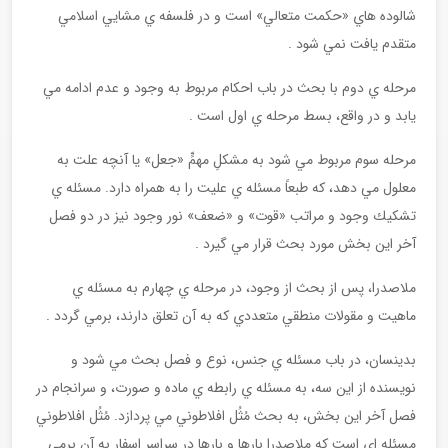
شالوده هاي «حكمت متعالي» است و در فلسفه ي مشايي اسلامي
متقدم يافت نمي شود .
مرحله ي دوم با بحث در باب احكام مربوط به وجود و عدم ادامه مي
يابد و در واقع، بسط مرحله ي اول است .
مرحله سوم مربوط مي شود به مشكلِ مهمٍّ «جعل» يا آنچه علت به
معلول مي دهد، كه طبعاً مسئله ي عليت را به همراه دارد. مسئله ي
تشكيك وجود و مراتب «قوت» و «ضعف» نور وجود نيز در دو فصل
آخر اين بخش مورد بحث قرار مي گيرد .
ملاصدرا، پس از بحث از وجود، در مرحله ي چهارم به مسئله ي
ماهيت و مقولات منطقي متعددي كه به آن تعلق دارند، برمي گردد .
بدينسان، در باب مسئله ي جنس، نوع و فصل بحث مي شود و
نويسنده از اين سه، به مسئله ي رابطه ي ماده و صورت، و سرانجام در
فصل آخر اين بخش، به بحث مُثُل افلاطوني مي پردازد. مُثُل افلاطوني
مسئله اي است كه ملاصدرا بارها و بارها در سراسر اسفار به آن برمي