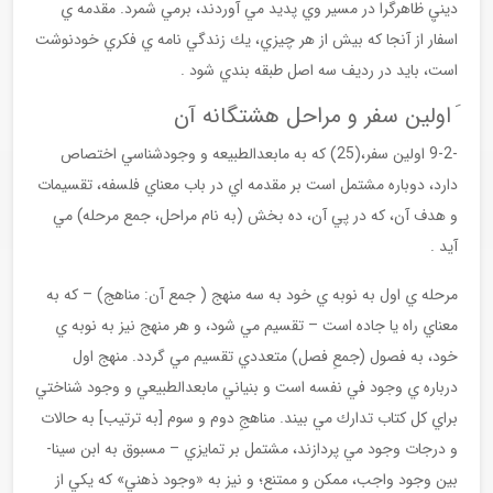
دينيِ ظاهرگرا در مسير وي پديد مي آوردند، برمي شمرد. مقدمه ي
اسفار از آنجا كه بيش از هر چيزي، يك زندگي نامه ي فكري خودنوشت
است، بايد در رديف سه اصل طبقه بندي شود .
َ اولين سفر و مراحل هشتگانه آن
-9-2 اولين سفر،(25) كه به مابعدالطبيعه و وجودشناسي اختصاص
دارد، دوباره مشتمل است بر مقدمه اي در باب معناي فلسفه، تقسيمات
و هدف آن، كه در پي آن، ده بخش (به نام مراحل، جمع مرحله) مي
آيد .
مرحله ي اول به نوبه ي خود به سه منهج ( جمع آن: مناهج) – كه به
معناي راه يا جاده است – تقسيم مي شود، و هر منهج نيز به نوبه ي
خود، به فصول (جمعِ فصل) متعددي تقسيم مي گردد. منهج اول
درباره ي وجود في نفسه است و بنياني مابعدالطبيعي و وجود شناختي
براي كل كتاب تدارك مي بيند. مناهجِ دوم و سوم [به ترتيب] به حالات
و درجات وجود مي پردازند، مشتمل بر تمايزي – مسبوق به ابن سينا-
بين وجود واجب، ممكن و ممتنع؛ و نيز به «وجود ذهني» كه يكي از