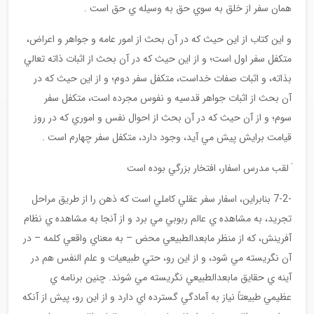
همان سفر از خلق به سوي حق به وسيله ي حق است .
و اين كتاب از اين حيث كه در آن بحث از امور عامه و جواهر و اعراض،
متكفل سفر اول است؛ و از اين حيث كه در آن بحث از اثبات ذاته تعالي
بذاته، و اثبات صفات خداست، متكفل سفر دوم؛ و از اين حيث كه در
آن بحث از اثبات جواهر قدسيه و نفوس مجرده است، متكفل سفر
سوم؛ و از آن حيث كه در آن بحث از احوال نفس و اموري كه در روز
قيامت برايش پيش مي آيد، وجود دارد، متكفل سفر چهارم است .
َ لقب مدرس اسفار، افتخار بزرگي بوده است
-7-2 بنابراين، اسفار سفر عقلي كاملي است كه ذهن را از طريق مراحل
تجريد، به مشاهده ي عالم ربوبي مي برد و از آنجا به مشاهده ي نظام
آفرينش، كه از منظر مابعدالطبيعي محض – به معناي واقعي كلمه – در
آن نگريسته مي شود، و از اين رو، حتي طبيعيات و علم النفس هم در
آينه ي حقايق مابعدالطبيعي نگريسته مي شوند. چنين برنامه ي
عظيمي طبيعتاً نياز به آمادگي گسترده اي دارد و از اين رو، پيش از آنكه