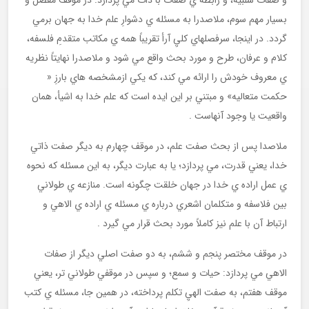
و صفات سلبيه، و رابطه ي صفات با ذات مي پردازد. در موقف مفصل و
بسيار مهم سوم، ملاصدرا به مسئله ي دشوارِ علم خدا به جهان برمي
گردد. در اينجا، سرفصلهاي كليِ آرأ تقريباً همه ي مكاتب متقدمِ فلسفه،
كلام و عرفان، طرح و مورد بحث واقع مي شود و ملاصدرا نهايتاً نظريه
ي معروف خودش را ارائه مي كند، كه يكي ازمشخصه هاي بارزِ «
حكمت متعاليه» و مبتني بر اين ايده است كه علم خدا به اشيأ، همان
واقعيت يا وجود آنهاست .
ملاصدا پس از بحث صفت علم، در موقف چهارم به ديگر صفت ذاتي
خدا، يعني قدرت، مي پردازد؛ يا به عبارت ديگر، به اين مسئله كه نحوه
ي عمل اراده ي خدا در جهان خلقت چگونه است. منازعه ي طولاني
بين فلاسفه و متكلمان اشعري درباره ي مسئله ي اراده ي الاهي و
ارتباط آن با علم نيز كاملاً مورد بحث قرار مي گيرد .
در موقف مختصر پنجم و ششم، به دو صفت اصلي ديگر از صفات
الاهي مي پردازد: حيات و سمع؛ و سپس در موقفي طولاني تر، يعني
موقف هفتم، به صفت الهيِ تكلم پرداخته، در همين جا، مسئله ي كتب