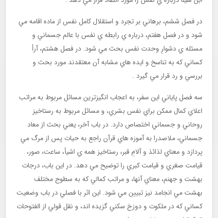
ابن سينا درباره ي نفس را مورد انتقاد قرار مي دهد .
در فصل ششم، برهاني بر تجرد و استقلال كامل نفس از ماده اقامه مي
شود و در فصل هفتم، درباره ي رابطه ي نفس با عالم جسماني و
مسئله ي دشوارِ وحدت نفس بحث مي شود. در فصل هشتم، آرأ
كساني كه به تناسخ و ايده هاي مشابه آن معتقدند مورد بحث و
بررسي و رد قرار مي گيرد .
سه فصل پاياني اين سفر، به اعجاب انگيزترين مسائل مربوط به مراتب
اعلاي كمال ممكن براي نفس بشري، و مسائل مربوط به رستاخيز
روحاني و جسماني اختصاص دارد. در باب آخر، يعني بحث از معاد
جسماني، ملاصدرا به آموزه هاي قرآن راجع به حيات پس از مرگ مي
پردازد و معناي لذائذ و آلامِ قبر، رستاخيز همه ي اشيأ، ساعت، صور،
قيامت صغري و قيامت كبري را توضيح مي دهد. در اين باب، درجات
بهشت و جهنم، معناي آنها، و مراتب كمالي كه به سطوح مختلف
بهشت مي انجامد نيز تبيين مي شود. اين اثر با فصلي در باب وضعيت
كساني كه در ملكوت و دوزخ سكني گزيده اند، و نقل قولي از الفتوحات