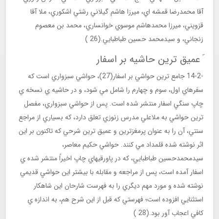
آقا محمدرضا قمشه اي، ميرزا هاشم گيلاني رشتي اشكوري، ملا آقا
قزويني، ميرزا محمدهاشم موسوي خوانساري، محمد بن معصوم
زنجاني، و سيدمحمد حسين طباطبايي.(26 )
َ عميق ترين حاشيه بر اسفار
-14-2 جامع ترين حواشي بر اسفار(27)، حواشي سبزواري است كه
سفرهاي اول، سوم و چهارم را شامل مي شود، و در حاشيه ي نسخه ي
چاپ سنگيِ اسفار منتشر شده است. پس از حواشي سبزواري، مفصل
ترين حواشي به ملاعلي مدرس زنوزي تعلق دارد، كه بسياري از مراجع
سنتي، آن را به عنوان پرمغزترين و عميق ترين شرحي كه تاكنون بر اين
اثر نوشته شده قلمداد مي كنند. حواشي حكيم معاصر،
سيدمحمدحسين طباطبايي، كه در پاورقيهاي چاپ اخيراً منتشر شده ي
اسفار آمده است، پس از مراجعه و مقابله با بيشتر اين حواشيِ قديمي
نوشته شده و مورد مهم ديگري را به فهرست شارحان اين شاهكار
استثنايي افزوده است؛ فهرستي كه قبل از اين شرح هم، به اندازه ي
كافي اعجاب آور بود.(28 )