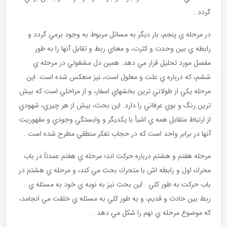
گردد .
در مرحله ي پنجم، بار ديگر به مسائل مربوط به وجود برمي گردد و
رابطه ي بين وحدت و كثرت، و معناي ربط و تقابل آنها را به طور
مفصل مورد تحليل قرار مي دهد. همين دل مشغولي در مرحله ي
ششم، كه درباره ي علت و معلول است، نيز منعكس شده است. اين
مرحله يكي از طولاني ترين بخشهاي اسفار، و از مراحلي است كه بيش
ترين رنگ و بوي عرفاني را دارد. اين بحث، بيش از هر چيزي، شهودي
از ارتباط متقابل همه ي اشيأ با يكديگر و وابستگي وجودي و مقهوريت
آنها در برابر واحد است كه در حجاب تفكر منطقي مطرح شده است .
مرحله هفتم و هشتم درباره حركت اند؛ مرحله ي هفتم عمدتاً در باب
محرك اول و رابطه اش با متحرك بحث مي كند، و مرحله ي هشتم در
باب حركت به طور كلي . اين بحث نيز به نوبه ي خود به مسئله ي
ربط بين حادث و قديم، و به طور كلي به مسئله ي خلقت مي انجامد،
كه موضوع مرحله ي نهم را شكل مي دهد .