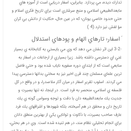
تدارك ديده، مي پردازد. بنابراين، اسفار دريايي است از آموزه هاي
مابعدالطبيعي اسلامي و منبع سرشاري است براي تاريخ فكري اسلام و
حتي حدود خاصي يونان؛ كه در عين حال، حكايت از دانش بي كران
مؤ لفش نيز دارد.(4 )
َ اسفار؛ تارهاي الهام و پودهاي استدلال
-3-2 اين اثر نشان مي دهد كه وي مي بايستي به كتابخانه ي بسيار
غني اي دسترسي داشته باشد. زيرا بسياري از ارجاعات در اسفار به
منابعي است كه از ابتداي دوره صفويه ناياب شده بود و حتي فاضل
ترين علماي مسلمان چند قرن اخير نيز به سختي بدانها دسترسي پيدا
مي كردند. اسلوب تقريرِ اسفار در ميان آثار ملاصدرا، و در واقع در كل
فلسفه ي اسلامي، منحصر به فرد است. در اينجا، نه تنها بصيرت و
جديت يك مابعدالطبيعه دان با دقت و توجهِ وسواس گونه ي يك
تاريخ دان و محقق در هم آميخته، بلكه شهودها و اشراقهاي يك فرد
عارفِ صاحب بصيرت، با ذكاوت و تواناييِ يكي از بهترين منطق دانان
براي انجام تحليلي نظام مند، در هم تنيده شده است. وي در هر بحثي،