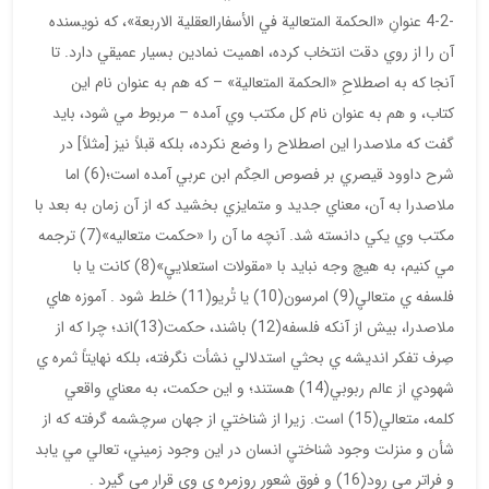
-4-2 عنوانِ «الحكمة المتعالية في الأسفارالعقلية الاربعة»، كه نويسنده
آن را از روي دقت انتخاب كرده، اهميت نمادين بسيار عميقي دارد. تا
آنجا كه به اصطلاحِ «الحكمة المتعالية» – كه هم به عنوان نام اين
كتاب، و هم به عنوان نام كل مكتب وي آمده – مربوط مي شود، بايد
گفت كه ملاصدرا اين اصطلاح را وضع نكرده، بلكه قبلاً نيز [مثلاً] در
شرح داوود قيصري بر فصوص الحِكَم ابن عربي آمده است؛(6) اما
ملاصدرا به آن، معناي جديد و متمايزي بخشيد كه از آن زمان به بعد با
مكتب وي يكي دانسته شد. آنچه ما آن را «حكمت متعاليه»(7) ترجمه
مي كنيم، به هيچ وجه نبايد با «مقولات استعلاييِ»(8) كانت يا با
فلسفه ي متعاليِ(9) امرسون(10) يا تُريو(11) خلط شود . آموزه هاي
ملاصدرا، بيش از آنكه فلسفه(12) باشند، حكمت(13)اند؛ چرا كه از
صِرف تفكر انديشه ي بحثي استدلالي نشأت نگرفته، بلكه نهايتاً ثمره ي
شهودي از عالم ربوبي(14) هستند؛ و اين حكمت، به معناي واقعي
كلمه، متعالي(15) است. زيرا از شناختي از جهان سرچشمه گرفته كه از
شأن و منزلت وجود شناختيِ انسان در اين وجود زميني، تعالي مي يابد
و فراتر مي رود(16) و فوق شعور روزمره ي وي قرار مي گيرد .