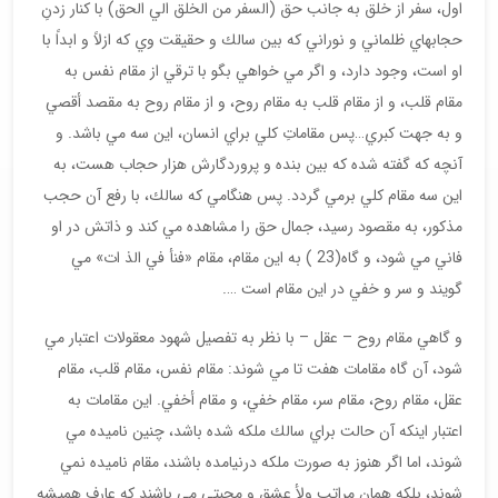
اول، سفر از خلق به جانب حق (السفر من الخلق الي الحق) با كنار زدنِ
حجابهاي ظلماني و نوراني كه بين سالك و حقيقت وي كه ازلاً و ابداً با
او است، وجود دارد، و اگر مي خواهي بگو با ترقي از مقام نفس به
مقام قلب، و از مقام قلب به مقام روح، و از مقام روح به مقصد أقصي
و به جهت كبري…پس مقاماتِ كلي براي انسان، اين سه مي باشد. و
آنچه كه گفته شده كه بين بنده و پروردگارش هزار حجاب هست، به
اين سه مقام كلي برمي گردد. پس هنگامي كه سالك، با رفع آن حجب
مذكور، به مقصود رسيد، جمال حق را مشاهده مي كند و ذاتش در او
فاني مي شود، و گاه(23 ) به اين مقام، مقام «فنأ في الذ ات» مي
گويند و سر و خفي در اين مقام است ….
و گاهي مقام روح – عقل – با نظر به تفصيل شهود معقولات اعتبار مي
شود، آن گاه مقامات هفت تا مي شوند: مقام نفس، مقام قلب، مقام
عقل، مقام روح، مقام سر، مقام خفي، و مقام أخفي. اين مقامات به
اعتبار اينكه آن حالت براي سالك ملكه شده باشد، چنين ناميده مي
شوند، اما اگر هنوز به صورت ملكه درنيامده باشند، مقام ناميده نمي
شوند، بلكه همان مراتب ولأ عشق و محبتي مي باشند كه عارفِ هميشه