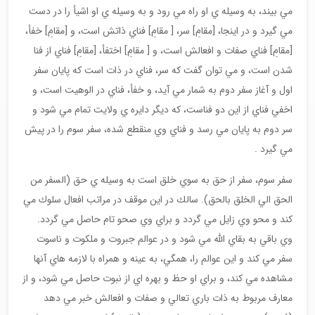
مي بيند، به وسيله ي او راه مي رود و به وسيله ي او اشيأ را در دست
مي گيرد و در اينجا، [مقامِ] سر، [ مقامِ] فناي ذاتش است، و [مقامِ] خفأ،
[مقامِ] فناي صفات و افعالش است، و [ مقامِ] اختفأ، [مقامِ] فناي از فنا
شدن است، و مي توان گفت كه سر، فناي در ذات است كه پايان سفر
اول و آغاز سفر دوم به شمار مي آيد، و خفأ، فناي در الوهيت است، و
اخفي فناي از اين دو فناست، كه ديگر دايره ي ولايت تمام مي شود و
سر دوم به پايان مي رسد و فناي وي منقطع شده، سفر سوم را در پيش
مي گيرد .
سفر سوم، سفر از حق به سوي خلق است به وسيله ي حق (السفر من
الحق الي الخلق بالحق). سالك در اين موقف در مراتب افعال سلوك مي
كند و محو وي زايل مي گردد و براي وي صحو تام حاصل مي گردد.
وي باقي به بقاي الله مي شود و در عوالم جبروت و ملكوت و ناسوت
سفر مي كند و اين عوالم را، همگي، به عينه و همراه با لازمه هاي آنها
مشاهده مي كند، و براي او حظ و بهره اي از نبوت حاصل مي شود، و از
معارف مربوط به ذات باري تعالي و صفات و افعالش خبر مي دهد