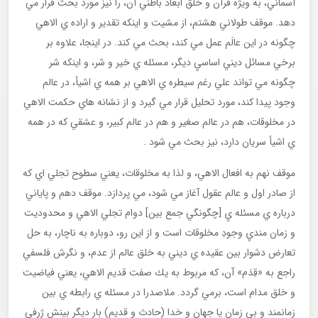
آسماني، به ويژه قرآن و خلق ابعاد باطني آن، را نيز مورد بحث قرار مي
دهد. موقف طولاني هشتم، از مشيت و اينكه تقدير و اراده ي الاهي
چگونه در اين عالَم عمل مي كند، بحث مي كند. در اينجا، علاوه بر
برخي مسائل ديني اساسيِ ديگر، مسئله ي خير و شر، و اينكه شر
چگونه مي تواند علي رغم سيطره ي الاهي بر همه ي اشيأ، در عالم
وجود پيدا كند، مورد تحليل قرار مي گيرد و از نشانه هاي حكمت الاهي
در مخلوقات، هم در عالم صغير و هم در عالم كبير، و عشقي كه در همه
ي اشيأ سريان دارد، نيز بحث مي شود .
موقف نهم به افعال الاهي، و لذا به مخلوقات، يعني سطوح تجلي اي كه
از صادر اول و عالم عقول آغاز مي شود، مي پردازد. موقف دهم و پاياني
درباره ي مسئله يِ [چگونگي جمع بين] دوام تجلي الاهي و محدوديت
و زمان منديِ وجودِ مخلوقات است و از اين رو، دوباره به ناچار، به حل
تعارض دشوار بين عقيده ي ديني به خلق عالم از عدم، و نگرش فلسفي
راجع به «قِدَم» آن، كه مربوط به يك صفت قديم الاهي، يعني فياضيت
و خلق مدام است، برمي گردد. ملاصدرا در مسئله ي رابطه ي بين
زمانمند و بي زمان يا جهان و خدا (حادث و قديم) بار ديگر بينش ژرفي