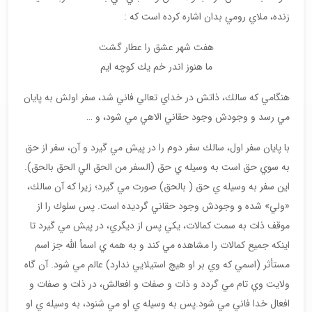
زنده، ملاي رومي بدان اشاره كرده است كه :
هفت شهر عشق را عطار گشت
ما هنوز اندر خم يك كوچه ايم
هنگامي كه سالك، ذاتش در خداي تعالي فاني شد، سفر اولش به پايان
مي رسد و وجودش وجود حقاني الاهي مي شود، و …
با پايان سفر اول، سالك سفر دوم را در پيش مي گيرد و آن، سفر از حق
به سوي حق است به وسيله ي حق (السفر من الحق الي الحق بالحق).
اين سفر به وسيله ي حق ( بالحق) صورت مي گيرد؛ زيرا كه آن سالك،
«ولي» شده و وجودش وجود حقاني گرديده است. پس سلوك را از
موقف ذات به سمت كمالات، يكي پس از ديگري، در پيش مي گيرد تا
اينكه جميع كمالات را مشاهده مي كند و به همه ي اسمأ الله جز اسم
مستأثر (اسمي كه وي بر او هيچ استيلايي ندارد) عالم مي شود. آن گاه
ولايت وي تام مي گردد و ذات و صفات و افعالش، در ذات و صفات و
افعال خدا فاني مي شود.پس به وسيله ي او مي شنود، به وسيله ي او