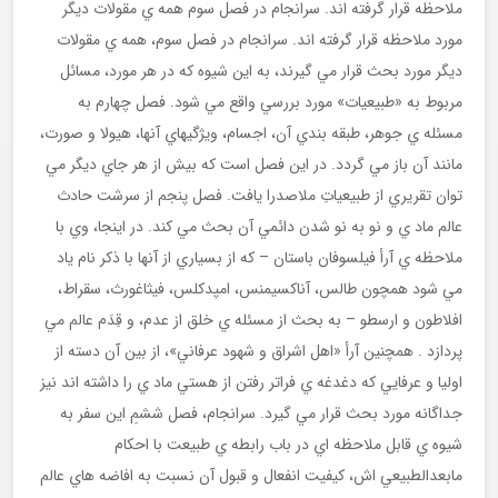
ملاحظه قرار گرفته اند. سرانجام در فصل سوم همه ي مقولات ديگر
مورد ملاحظه قرار گرفته اند. سرانجام در فصل سوم، همه ي مقولات
ديگر مورد بحث قرار مي گيرند، به اين شيوه كه در هر مورد، مسائل
مربوط به «طبيعيات» مورد بررسي واقع مي شود. فصل چهارم به
مسئله ي جوهر، طبقه بندي آن، اجسام، ويژگيهاي آنها، هيولا و صورت،
مانند آن باز مي گردد. در اين فصل است كه بيش از هر جاي ديگر مي
توان تقريري از طبيعياتِ ملاصدرا يافت. فصل پنجم از سرشت حادث
عالم ماد ي و نو به نو شدن دائمي آن بحث مي كند. در اينجا، وي با
ملاحظه ي آرأ فيلسوفان باستان – كه از بسياري از آنها با ذكر نام ياد
مي شود همچون طالس، آناكسيمنس، امپدكلس، فيثاغورث، سقراط،
افلاطون و ارسطو – به بحث از مسئله ي خلق از عدم، و قِدَم عالم مي
پردازد . همچنين آرأ «اهل اشراق و شهود عرفاني»، از بين آن دسته از
اوليا و عرفايي كه دغدغه ي فراتر رفتن از هستي ماد ي را داشته اند نيز
جداگانه مورد بحث قرار مي گيرد. سرانجام، فصل ششمِ اين سفر به
شيوه ي قابل ملاحظه اي در باب رابطه ي طبيعت با احكام
مابعدالطبيعي اش، كيفيت انفعال و قبول آن نسبت به افاضه هاي عالم