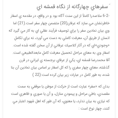
َ سفرهاي چهارگانه از نگاه قمشه اي
-6-2 ملاصدرا كاملاً از اين سنت آگاه بود و در واقع، در مقدمه ي اسفار
خاطرنشان مي سازد كه عرفان(20) متضمن چهار سفر است.(21) اما
وي بيان نمادين سفر را براي توصيف فرآيند عقلي اي به كار مي گيرد كه
انسان از طريق آن، معرفت كاملي به دست مي آورد، نه براي تكاملِ
«وجودي»اي كه در آثار كلاسيك عرفاني از آن سخن گفته شده است.
اسفارِ وي به معناي مراحل تحصيل معرفت كاملِ مابعدالطبيعي است.
آقا محمدرضا قمشه اي، يكي از عرفاي برجسته ي ايراني در قرن
گذشته، معناي چهار سفري را كه كل اسفار بر اساس بيان نمادين آن بنا
شده، به طور كامل در عبارات زير بيان كرده است:(22 )
بدان كه «سفر» عبارت است از حركت از موطن يا موقفي به سمت
مقصدي، باطي مراحل و پيمودنِ منازل، و آن يا صوري و ظاهري است
كه نيازي به بيان ندارد، يا معنوي، كه آن طور كه اهل شهود اعتبار مي
كنند، چهار نوع است :