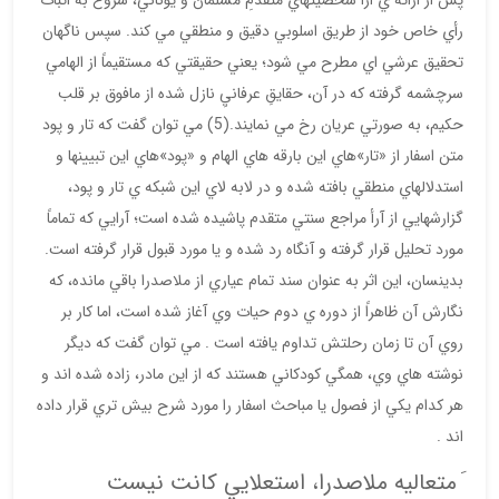
پس از ارائه ي ارأ شخصيتهاي متقدمِ مسلمان و يوناني، شروع به اثبات
رأي خاص خود از طريق اسلوبي دقيق و منطقي مي كند. سپس ناگهان
تحقيق عرشي اي مطرح مي شود؛ يعني حقيقتي كه مستقيماً از الهامي
سرچشمه گرفته كه در آن، حقايقِ عرفانيِ نازل شده از مافوق بر قلب
حكيم، به صورتي عريان رخ مي نمايند.(5) مي توان گفت كه تار و پود
متن اسفار از «تار»هاي اين بارقه هاي الهام و «پود»هاي اين تبيينها و
استدلالهاي منطقي بافته شده و در لابه لاي اين شبكه ي تار و پود،
گزارشهايي از آرأ مراجع سنتي متقدم پاشيده شده است؛ آرايي كه تماماً
مورد تحليل قرار گرفته و آنگاه رد شده و يا مورد قبول قرار گرفته است.
بدينسان، اين اثر به عنوان سند تمام عياري از ملاصدرا باقي مانده، كه
نگارش آن ظاهراً از دوره ي دوم حيات وي آغاز شده است، اما كار بر
روي آن تا زمان رحلتش تداوم يافته است . مي توان گفت كه ديگر
نوشته هاي وي، همگي كودكاني هستند كه از اين مادر، زاده شده اند و
هر كدام يكي از فصول يا مباحث اسفار را مورد شرح بيش تري قرار داده
اند .
َ متعاليه ملاصدرا، استعلايي كانت نيست