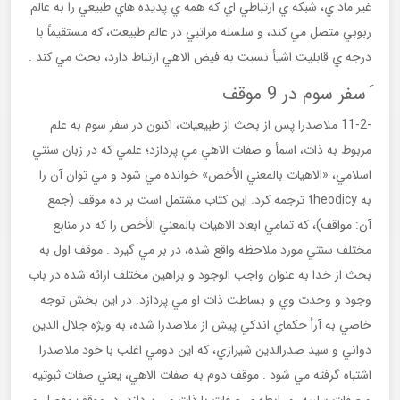
غير ماد ي، شبكه ي ارتباطي اي كه همه ي پديده هاي طبيعي را به عالم
ربوبي متصل مي كند، و سلسله مراتبي در عالم طبيعت، كه مستقيماً با
درجه ي قابليت اشيأ نسبت به فيض الاهي ارتباط دارد، بحث مي كند .
َ سفر سوم در 9 موقف
-11-2 ملاصدرا پس از بحث از طبيعيات، اكنون در سفر سوم به علم
مربوط به ذات، اسمأ و صفات الاهي مي پردازد؛ علمي كه در زبان سنتي
اسلامي، «الاهيات بالمعني الأخص» خوانده مي شود و مي توان آن را
به theodicy ترجمه كرد. اين كتاب مشتمل است بر ده موقف (جمع
آن: مواقف)، كه تمامي ابعاد الاهيات بالمعني الأخص را كه در منابع
مختلف سنتي مورد ملاحظه واقع شده، در بر مي گيرد . موقف اول به
بحث از خدا به عنوان واجب الوجود و براهين مختلف ارائه شده در باب
وجود و وحدت وي و بساطت ذات او مي پردازد. در اين بخش توجه
خاصي به آرأ حكماي اندكي پيش از ملاصدرا شده، به ويژه جلال الدين
دواني و سيد صدرالدين شيرازي، كه اين دومي اغلب با خود ملاصدرا
اشتباه گرفته مي شود . موقف دوم به صفات الاهي، يعني صفات ثبوتيه