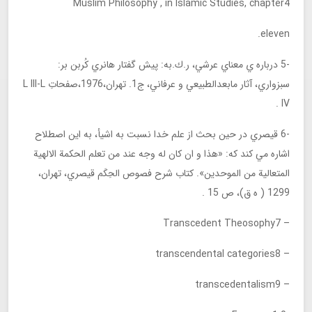
Muslim Philosophy , in Islamic Studies, chapter4
eleven.
-5 درباره ي معناي عرشي، ر.ك.به: پيش گفتار هانري كُربن بر:
سبزواري، آثار مابعدالطبيعي و عرفاني، ج1. تهران،1976،صفحاتِ L III-L
IV .
-6 قيصري در حين بحث از علم خدا نسبت به اشيأ، به اين اصطلاح
اشاره مي كند كه: «هذا و ان كان له وجه عند من تعلم الحكمة الالهية
المتعالية من الموحدين». كتاب شرح فصوص الحِكَم قيصري، تهران،
1299 ( ه ق)، ص 15 .
– Transcedent Theosophy7
– transcendental categories8
– transcedentalism9