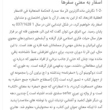
اسفار به معني سفرها
-1-2 نگارش ماندگارترين اثر ملا صدرا، الحكمة المتعالية في الاسفار
العقلية الاربعة، كه از اين به بعد، از آن با عنوانِ اختصاري و متداول
اسفار ياد خواهيم كرد، در شكل ابتدايي اش در سال 1 037/1628 به
پايان رسيد. بي اغراق مي توان گفت كه اين اثر، همچون قله اي بر فراز
هزار سال حيات فكري اسلامي قرار گرفته و آبشخور دستاوردهاي معنوي
براي ايرانيان و بخش مهمي از مسلمانان شبه قاره ي هند است. با اين
حال، اين اثر تا دوران جديد، براي دنياي اطرافش عملاً ناشناخته باقي
مانده بود؛ چنان كه حتي از جانب برخي از افراد مشهور كه درباره ي
ايران مطالعاتي داشتند، مورد بدفهمي قرار گرفته است. به طوري كه
كنت دوگوبينو آن را «سفرنامه» پنداشته و ا.ج.براون آن را مجموعه اي
از «چهار كتاب » تصور كرده است.(2) (اصطلاح «اسفار» جمع «سَفَر» به
معناي «مسافرت كردن»، با « اسفار»ي كه جمع «سِفر» به معناي «كتاب»
است و از واژه ي عبريِ sefer مشتق شده، اشتباه است.) چندين دهه
ي ديگر طول كشيد و آشنايي نزديك تري با نوشته هاي ملاصدرا پديد
آمد تا اينكه معناي عنوانِ اين كتاب، و نه محتوايش؛ معلوم شد. هانري