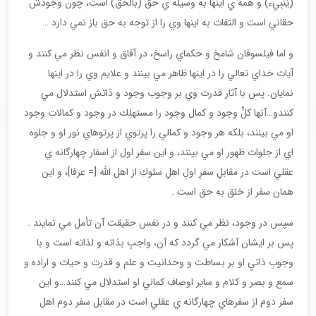
(يُنبِيء) و همه ي اينها به وسيله ي حق (بالحق) است، چون وجودش
حقاني است و التفات به اينها وي را از توجه به حق باز نمي دارد …
و اما فيلسوفان شامخ و حكماي راسخ، در آفاق و انفس نظر مي كنند و
آيات خداي تعالي را در اينها ظاهر مي بينند و علايم وي را در اينها
نمايان. پس با آثار قدرت وي بر وجوب وجود و ذاتش استدلال مي
كنندو…آنها كلٍّ وجود و كمال وجود را مستهلك در وجود و كمالات وجود
او مي بينند، بلكه هر وجود و كمالي را پرتوي از پرتوهاي نور او و جلوه
اي از جلوات ظهور او مي بينند، و اين سفر اول از اسفار چهارگانه ي
عقلي است در مقابلِ سفرِ اولِ اهلِ سلوكِ از اهل الله [= عرفا]، و اين
همان سفر از خلق به حق است .
سپس در وجود، نظر مي كنند و در نفس حقيقت آن تأمل مي نمايند .
پس بر ايشان آشكار مي گردد كه آن، واجبِ بذاته و لذاته است و با
وجوبِ ذاتيِ او بر بساطت و وحدانيت و علم و قدرت و حيات و اراده و
سمع و بصر و كلام و ساير اوصاف كمالي او استدلال مي كنند…و اين
سفر دوم از سفرهاي چهارگانه ي عقلي است در مقابل سفر دوم اهل