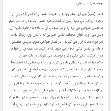
پيوند دارد تا با اولي .
فصلِ (باب) اولِ اين سفر چهارم با تعريف نفس و [ارائه ي] دلايلي بر
وجود آن آغاز مي شود. پس از اثبات وجود نفس، ملاصدرا در باب دوم
به نفس حيواني مي پردازد و بر استقلال آن از ماده يا «جاودانگي» آن
دليل مي آورد. قواي مختلف نفس حيواني كه با بدن وي ارتباط دارند
نيز مورد بحث قرار مي گيرند . در فصل طولاني سوم، بررسي مفصلي
درباره ي نفس نباتي انجام مي شود، كه در اينجا هم همه ي آن قوا به
همان ترتيب، يكي يكي ذكر و توصيف مي شوند. در باب چهارم،
ملاصدرا به نفس حيواني باز مي گردد و درباره ي قوايي كه اختصاصاً
به آن تعلق دارند، بحث مي كند. حواس بيروني توضيح داده مي شود
و توجه خاصي به مسئله رؤ يت مي شود. آن گاه وي، در حالي كه
عملكرد حواس ظاهري را آشكار كرده، در باب پنجم به حواس باطني مي
پردازد، كه با حس مشترك، آغاز و با ساير قواي باطنيِ مطرح در علم
النفس، ادامه مي يابد. ملاصدرا به ويژه بر وحدت نفس و اين واقعيت
كه «النفسُ في وحدتها كل القُوي» تأكيد دارد. وي همچنين برخي آرأ