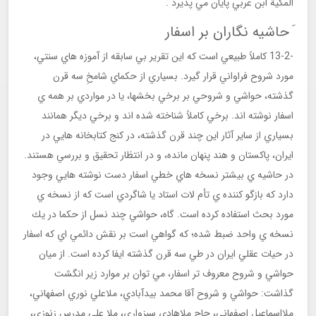
المكية ابن عربي پايان مي پذيرد .
َ حاشيه نگاران بر اسفار
-13-2 كاملاً طبيعي است كه اين تقرير بي سابقه از آموزه هاي سنتي،
مورد شروح فراواني قرار گيرد. بسياري از حكماي شامخِ سه قرن
گذشته، حواشي و شروحي بر برخي بخشها، يا در مواردي بر همه ي
اسفار نوشته اند. برخي كاملاً شناخته شده اند و برخي ديگر همانند
بسياري از ساير آثار اين چند قرن گذشته، در كنج كتابخانه هايي در
ايران، پاكستان و هند پنهان مانده، و در انتظار تحقيق و بررسي هستند.
در حاشيه ي بيشتر نسخه هاي خطي اسفار دست نوشته هايي وجود
دارد كه بازگو كننده ي تأم لات استاد يا شاگردي است كه از نسخه ي
مورد بحث استفاده كرده است. گاه، حواشي چند نسل از حكما در يك
نسخه ي واحد ضبط شده؛ كه گواهي است بر نقش دائمي اي كه اسفار
در حيات عقلي ايران در طي سه قرن گذشته ايفا كرده است. از ميان
حواشي و شروح معروف تر اسفار، مي توان بر موارد زير انگشت
گذاشت: حواشي و شروح آقا محمد بيدآبادي، ملاعلي نوري اصفهاني،
ملااسماعيل اصفهاني، حاج ملاهادي سبزواري، ملا علي مدرس زنوزي،