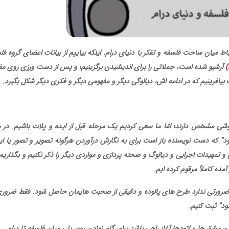
ط میان ساحت فلسفه و تفکر با دنیای درام. اینکه بیاییم از بیانات اعضای گروه فل
(
آرشیو شده است، جملاتی را برای اندیشیدن برگزینیم؛ و پس از دست ورزی روی مف
بیافرینیم که در ادامه اش، دیالوگی دیگر و مفهومی دیگر و فکری دیگر شکل بگیرد
.
شی مشخص دارند؛ امّا ما سعی کردیم یک مرحله قبل از ایده و پلات باشیم. در 
” که دست نویسنده باز است برای به نگارش درآوردن هرگونه تصویر و تصور یا ایم
 و تمهیدات اجرایی و دیالوگ و صحنه پردازی و مواردی دیگر را ذکر نکنیم و بگذاریم
ه کاملاً مرقوم کرده ایم
.
رورتی ندارد طرح های پالوده و دقیقی از صحبت هایمان حاصل شود. فقط ضروری
تود” ثبت کنیم
.
ین مشق ها و اتودها آغاز راهی باشد برای گام نهادن روی پلی میان فلسفه تا درام
.