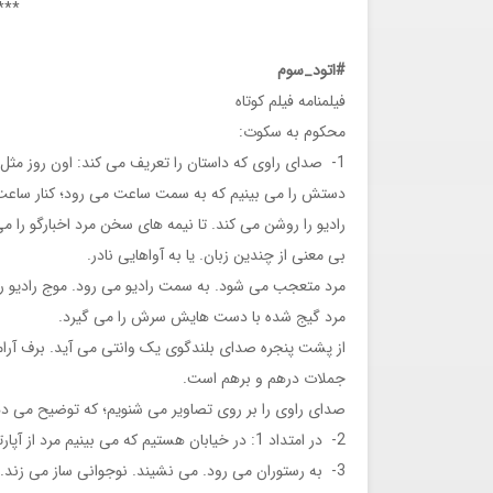
****
#اتود_سوم
فیلمنامه فیلم کوتاه
محکوم به سکوت:
1- صدای راوی که داستان را تعریف می کند: اون روز 
دستش را می بینیم که به سمت ساعت می رود؛ کنار ساعت ع
رادیو را روشن می کند. تا نیمه های سخن مرد اخبارگو را
بی معنی از چندین زبان. یا به آواهایی نادر.
مرد متعجب می شود. به سمت رادیو می رود. موج رادیو را
مرد گیج شده با دست هایش سرش را می گیرد.
از پشت پنجره صدای بلندگوی یک وانتی می آید. برف آرامی
جملات درهم و برهم است.
صدای راوی را بر روی تصاویر می شنویم؛ که توضیح می ده
2- در امتداد 1: در خیابان هستیم که می بینیم مرد از آپارتمانش بیرون آمده و یقه اش را بالا می کشد. برف روی سرش می بارد.
3- به رستوران می رود. می نشیند. نوجوانی ساز می زند.