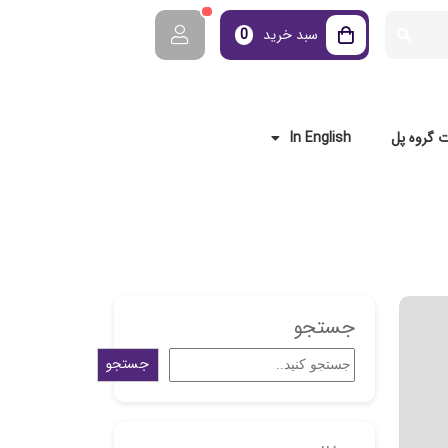
سبد خرید
0
 گروه پل
In English
جستجو
جستجو