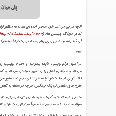
آنچه در پی می آید خود حاصل ایده ای است به منظور ارتبا
که در «وبلاگ چیستی ها
»
)
http://chistiha.blogfa.com
آن گفتارها، و مشقی و ویرایشی مختصر، یک ایدۀ دراماتیک 
***
در اصول درام نویسی، «ایده پردازی» و «طرح نویسی» رو
مرحله ی جرقه ی ذهنی یا به تعبیر خودمان مرحله ی “اتود
نکته گویی. اینجا ما خود را محدود نکرده ایم که دستور فنی
طرح های مفصل تر؛ بلکه برعکس، هرچه در لحظه به تصور آمد
ما طی نشست های گروهی خود به این نتیجه رسیدیم که ض
هرآنچه در یک آن به ذهن آمده، فوراً ویرایش و با عنوان “ا
و حالا هم همان را با شما به اشتراک می گذاریم. باشد که ا