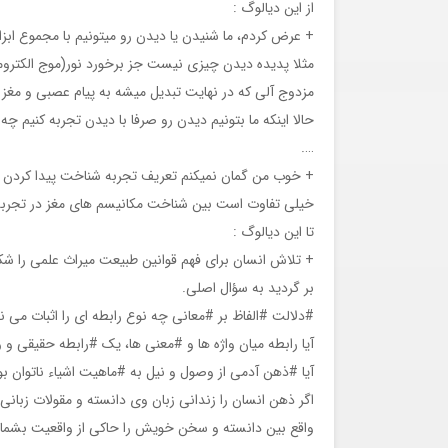
از این دیالوگ :
+ عرض کردم، ما شنیدن یا دیدن رو میتونیم با مجموع ابزار 
مثلا پدیده دیدن چیزی نیست جز برخورد نور(موج الکتر
مزدوج آلی که در نهایت تبدیل میشه به پیام عصبی و مغز ا
حالا اینکه ما بتونیم دیدن رو صرفا با دیدن تجربه کنیم چه 
….
+ خوب من گمان نمیکنم تعریف تجربه شناخت پیدا کردن ا
خیلی تفاوت است بین شناخت مکانیسم های مغز در تجربه
تا این دیالوگ :
+ تلاش انسان برای فهم قوانین طبیعت میراث علمی را شکل
بر گردید به سؤال اصلی.
#دلالت #الفاظ بر #معانی چه نوع رابطه ای را اثبات می ن
آیا رابطه میان واژه ها و #معنی ها، یک #رابطه حقیقی و 
آیا #ذهن آدمی از وصول و نیل به #ماهیت اشیاء ناتوان 
اگر ذهن انسان را زندانی زبان وی دانسته و مقولات زبانی
واقع بین دانسته و سخن خویش را حاکی از واقعیت بشمار