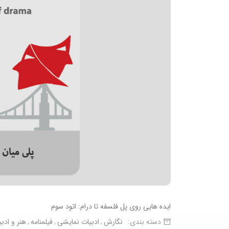
ایده هایی روی پل فلسفه تا درام: اتود سوم
دسته بندی:
نگارش
ادبیات نمایشی
فیلمنامه
هنر و ادب