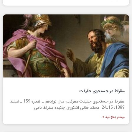
سقراط در جست‏جوى حقيقت
سقراط در جست‏جوى حقيقت معرفت؛ سال نوزدهم ـ شماره 159 ـ اسفند
1389، 15ـ24 محمّد فنائى‏ اشكورى چكيده سقراط نامى
بیشتر بخوانید »