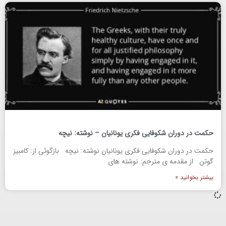
حکمت در دوران شکوفایی فکری یونانیان – نوشته: نیچه
حکمت در دوران شکوفایی فکری یونانیان نوشته: نیچه بازگوئی از: کامبیز
گوتن از مقدمه ی مترجم: نوشته های
بیشتر بخوانید »