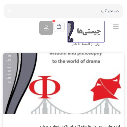
پلی از فلسفه تا هنر
ایده هایی روی پل فلسفه تا درام: اتود پنجاه و چهارم