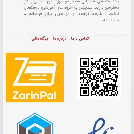
پادکست های سخنرانی ها، در دو حوزه علوم انسانی و هنر
دسترسی دارید. همچنین به جزوه های آموزشی، درسگفتار،
تلخیص، تألیف، ترجمه، و اتودهایی برای
فیلمنامه و
نمایشنامه.
تماس با ما
درباره ما
درگاه مالی