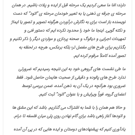
دارند؛ امّا ما سعی کردیم یک مرحله قبل از ایده و پلات باشیم. در همان
مرحله ی جرقه ی ذهنی یا به تعبیر خودمان مرحله ی “اتود” که دست
نویسنده باز است برای به نگارش درآوردن هرگونه تصویر و تصور یا ایماژ
و نکته گویی. اینجا ما خود را محدود نکرده ایم که دستور فنی و
تمهیدات اجرایی و دیالوگ و صحنه پردازی و مواردی دیگر را ذکر نکنیم و
بگذاریم برای طرح های مفصل تر؛ بلکه برعکس، هرچه در لحظه به
تصور آمده کاملاً مرقوم کرده ایم.
ما طی نشست های گروهی خود به این نتیجه رسیدیم که ضرورتی
ندارد طرح های پالوده و دقیقی از صحبت هایمان حاصل شود. فقط
ضروری بود هرآنچه در یک آن به ذهن آمده، ضمن بررسی توسط
اعضای گروه، فوراً ویرایش و با عنوان “اتود” ثبت کنیم.
و حالا هم همان را با شما به اشتراک می گذاریم. باشد که این مشق ها
و اتودها آغاز راهی باشد برای گام نهادن روی پلی میان فلسفه تا درام
.
یادآوری کنیم که پیشنهادهای دوستان و ایده هایی که در پی آن آمده