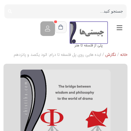
پلی از فلسفه تا هنر
خانه
/
نگارش
/ ایده هایی روی پل فلسفه تا درام: اتود یکصد و پانزدهم