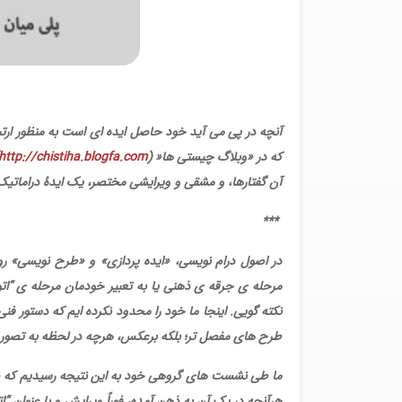
آنچه در پی می آید خود حاصل ایده ای است به منظور ارتبا
که در «وبلاگ چیستی ها
»
)
http://chistiha.blogfa.com
آن گفتارها، و مشقی و ویرایشی مختصر، یک ایدۀ دراماتیک 
***
در اصول درام نویسی، «ایده پردازی» و «طرح نویسی» رو
مرحله ی جرقه ی ذهنی یا به تعبیر خودمان مرحله ی “اتود
نکته گویی. اینجا ما خود را محدود نکرده ایم که دستور فنی
طرح های مفصل تر؛ بلکه برعکس، هرچه در لحظه به تصور آمد
ما طی نشست های گروهی خود به این نتیجه رسیدیم که ض
هرآنچه در یک آن به ذهن آمده، فوراً ویرایش و با عنوان “ا