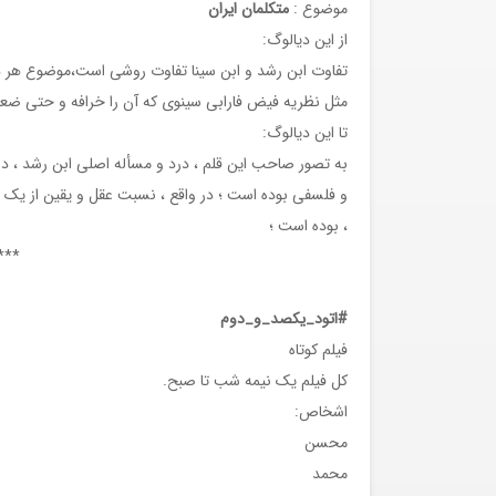
موضوع :
متکلمان ایران
از این دیالوگ:
تفاوت ابن رشد و ابن سینا تفاوت روشی است،موضوع هر دو 
مثل نظریه فیض فارابی سینوی که آن را خرافه و حتی ضعیف
تا این دیالوگ:
به تصور صاحب این قلم ، درد و مسأله اصلی ابن رشد ، 
و فلسفی بوده است ؛ در واقع ، نسبت عقل و یقین از یک سو
، بوده است ؛
****
#اتود_یکصد_و_دوم
فیلم کوتاه
کل فیلم یک نیمه شب تا صبح.
اشخاص:
محسن
محمد