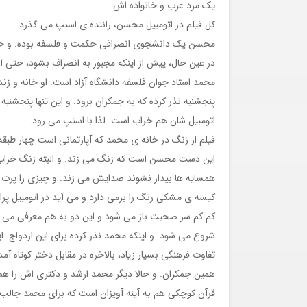
یک مرد عرب و خانواده اش
کل فیلم در اتومبیل محسن، راننده ی اسنپ می گذرد.
محسن یک دانشجوی انصرافی حکمت و فلسفه بوده. و حالا ر
در عین حال، پیش از اینکه مجبور به انصراف بشود، حتی از
محمد استاد جوان فلسفه دانشگاه آزاد است. او خانه و زند
پنجشنبه نذر کرده که به جمکران برود. و این تنها پنجشنب
اتومبیل شان هم خراب است. لذا با اسنپ می رود.
فیلم از زنگ در خانه ی محمد که آپارتمانی است چهار طبقه
این دست محسن است که زنگ می زند. و البته زنگ خراب
همسایه ها بیدار نشوند صدایش می زند. و چیزی را پرت م
کیسه ی مشکی رنگ را برمی دارد و می آید در اتومبیل پرا
کم کم سر صحبت باز می شود و این دو به هم معرفی می 
شروع می شود. و اینکه محمد نذر کرده برای این ازدواج. ا
تفاوت فرهنگی بسیار زیاد، بالاخره در مقابل دختر کوتاه آم
همین جمکران. و حالا دیگر محمد ارشد و دکتری اش را هم
قرآن کوچکی هم به آینه آویزان است که برای محمد جالب