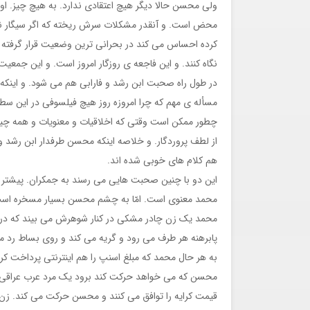
ولی محسن حالا دیگر هیچ اعتقادی ندارد. به هیچ چیز. او 
محض است. و آنقدر مشکلات سرش ریخته که اگر سیگار نکش
کرده احساس می کند در بحرانی ترین وضعیت قرار گرفته 
نگاه کنند. و این فاجعه ی روزگار امروز است. و این جمعی
در طول راه صحبت ابن رشد و فارابی هم می شود. و اینکه د
مسأله ی مهم که چرا امروزه روز هیچ فیلسوفی در این سطح ن
چطور ممکن است وقتی که اخلاقیات و معنویات و همه چیز تح
از لطف پروردگار. و خلاصه اینکه محسن طرفدار ابن رشد
هم کلام های خوبی شده اند.
این دو با چنین صحبت هایی می رسند به جمکران. پیشتر 
محمد معنوی است. امّا به چشم محسن بسیار مسخره است. 
محمد یک زن چادر مشکی در کنار شوهرش می بیند که در 
پابرهنه هر طرف می رود و گریه می کند و روی بساط رد می
به هر حال محمد که مبلغ اسنپ را هم اینترنتی پرداخت ک
محسن که می خواهد حرکت کند برود یک مرد عرب عراقی جل
قیمت کرایه را توافق می کنند و محسن حرکت می کند. زن 