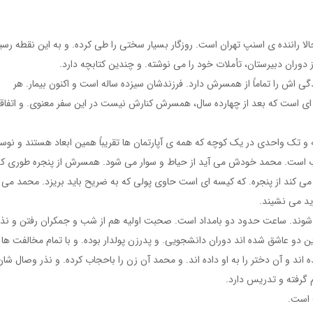
اننده ی اسنپ تهران است. روزگار بسیار سختی را طی کرده. و به این نقطه رسی
 دوران دبیرستان، تأملات خود را می نوشته. و چندین کتابچه دارد.
گی اش را تماماً از همسرش دارد. فرزندشان سیزده ساله است و اکنون بیمار. هر
ه ای است که بعد از چهارده سال، همسرش کنارش نیست در این سفر معنوی. و اتفاقا
 و تک واحدی در یک کوچه که همه ی آپارتمان ها تقریباً همین ابعاد هستند و نوسا
 است. محمد خودش می آید از حیاط و سوار می شود. همسرش از پنجره طوری که
ی کند از پنجره. که کیسه ای است حاوی پولی که به ضریح باید بریزد. محمد می 
ید می نشیند.
شوند. ساعت حدود دو بامداد است. صحبت اولیه هم از شب و جمکران رفتن و نذر
ین دو عاشق شده اند دوران دانشجویی. و پدرزن پولدار بوده. و با تمام مخالفت ها 
ده اند و آن دختر را به او داده اند. و محمد آن زن را باحجاب کرده. و نذر وصال شا
 گرفته و تدریس دارد.
 است.