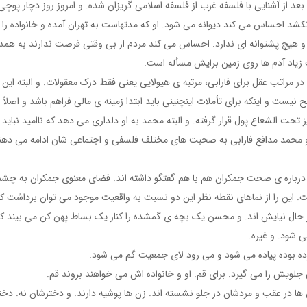
بعد از آشنایی با فلسفه غرب از فلسفه اسلامی گریزان شده. و امروز روز دچار پوچی
د احساس می کند دیوانه می شود. او که مدتهاست به تهران آمده و خانواده را 
و هیچ پشتوانه ای ندارد. احساس می کند مردم از بی وقتی فرصت ندارند به همد
ت زیاد آدم ها روی زمین برایش مسأله است.
ر مراتب عقل برای فارابی، مرتبه ی هیولایی یعنی فقط درک معقولات. و البته این
یست و اینکه برای تأملات اینچنینی باید ابتدا زمینه ی مالی فراهم باشد و اصلاً
ت الشعاع پول قرار گرفته. و البته محمد به او دلداری می دهد که ناامید نباید 
 و محمد مدافع فارابی به صحبت های مختلف فلسفی و اجتماعی شان ادامه می دهن
درباره ی صحت جمکران هم با هم گفتگو داشته اند. فضای معنوی جمکران به چشم
این را از نماهای نقطه نظر این دو نسبت به واقعیت موجود می توان برداشت کر
حال نیایش اند. و محسن یک بچه ی گمشده را کنار یک بساط پهن کن می بیند ک
 شود. و غیره.
رده بوده پیاده می شود و می رود لای جمعیت گم می شود.
ویش را می گیرد. برای قم. او و خانواده اش می خواهند بروند قم.
ها در عقب و مردشان در جلو نشسته اند. زن ها پوشیه دارند. و دخترشان نه. دخ