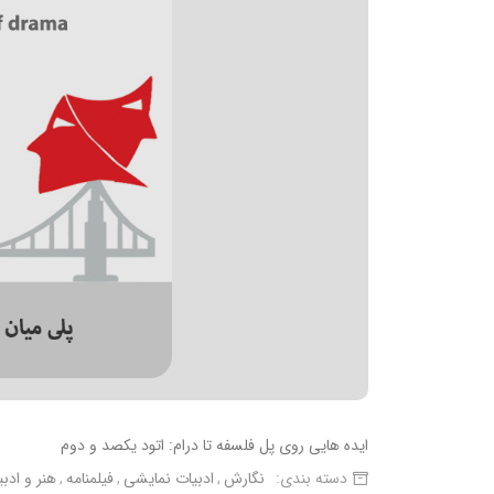
ایده هایی روی پل فلسفه تا درام: اتود یکصد و دوم
دسته بندی:
نگارش
ادبیات نمایشی
فیلمنامه
هنر و ادب