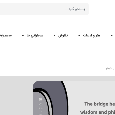
هنر و ادبیات
نگارش
سخنرانی ها
محصولات
و دوم