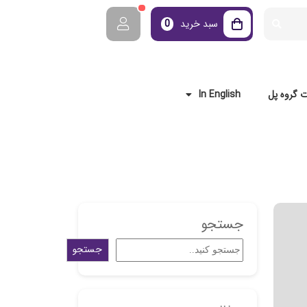
سبد خرید
0
 گروه پل
In English
جستجو
جستجو