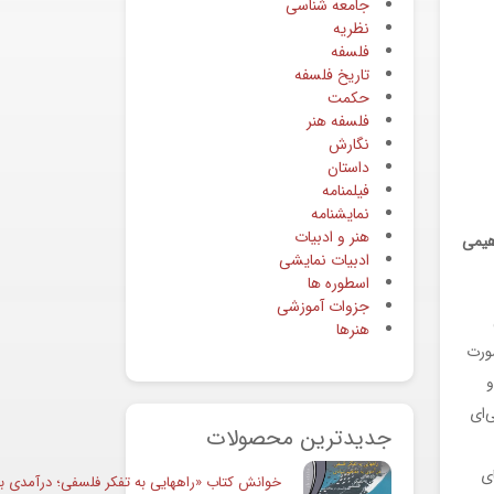
جامعه شناسی
نظریه
فلسفه
تاریخ فلسفه
حکمت
فلسفه هنر
نگارش
داستان
فیلمنامه
نمایشنامه
هنر و ادبیات
هیمی
ادبیات نمایشی
اسطوره ها
جزوات آموزشی
هنرها
صورت
و
‌ای
جدیدترین محصولات
ی
خوانش کتاب «راههایی به تفکر فلسفی؛ درآمدی به