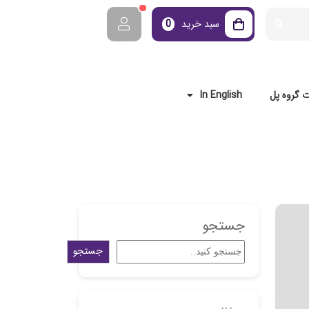
سبد خرید
0
 گروه پل
In English
جستجو
جستجو