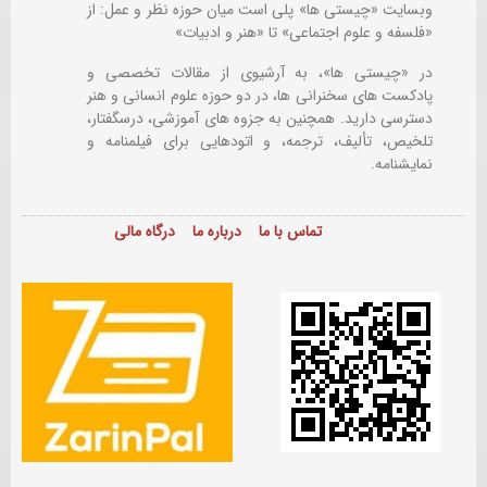
وبسایت «چیستی ها» پلی است میان حوزه نظر و عمل: از
«فلسفه و علوم اجتماعی» تا «هنر و ادبیات»
در «چیستی ها»، به آرشیوی از مقالات تخصصی و
پادکست های سخنرانی ها، در دو حوزه علوم انسانی و هنر
دسترسی دارید. همچنین به جزوه های آموزشی، درسگفتار،
تلخیص، تألیف، ترجمه، و اتودهایی برای
فیلمنامه و
نمایشنامه.
تماس با ما
درباره ما
درگاه مالی