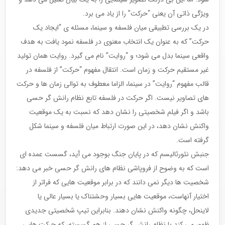
ویژگی ذاتی آن یعنی “حرکت” را از یاد می برد.
در یک بررسی تطبیقی میان فلسفه و سینما، مسئله ی “ایجاد یک
حرکت” که به عنوان یک انتخاب معنوی در فلسفه نمود یافت به هدف
واقعی سینما بدل می شود؛ و “روایت” نام می گیرد. روایت همان تولید
غیر مستقیم حرکت و زمان است. انتقال مفهوم “حرکت” از فلسفه در
قالب مفهوم “روایت” در سینما، الزاما معطوف به توالی زمان ها و حرکت
های تصاویر نیست. اگر حرکت در فلسفه تابع نظام رانش گر حسی
باشد و اگر فیلم شخصیتی را نشان دهد که نسبت به یک موقعیت
واکنش نشان دهد، در این صورت ارتباط میان فلسفه و سینما شکل
گرفته است.
جنبش نئورئالیسم که در پایان جنگ بوجود می آید، گسست عمده ای
است که به وضوح از فروپاشی نظام های رانش گر حسی خبر می دهد:
شخصیت ها دیگر نمی دانند که در برابر موقعیت هایی که فراتر از
اختیار آنهاست، موقعیت هایی بسیار وحشتناک یا بسیار عالی یا
لاینحل، چگونه واکنش نشان دهند. بنابراین تیپ شخصیتی جدیدی
ظهور می کند با نظام رانش گرِ حسیِ از هم گسسته، که حرکت هایی