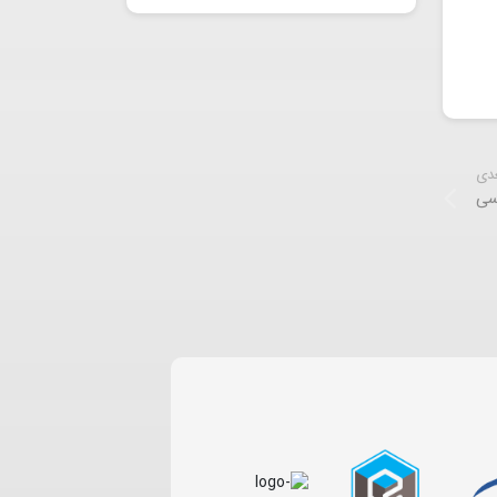
عدی
سی