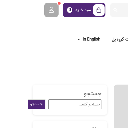
سبد خرید
0
 گروه پل
In English
جستجو
جستجو