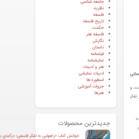
جامعه شناسی
نظریه
فلسفه
تاریخ فلسفه
حکمت
فلسفه هنر
نگارش
داستان
فیلمنامه
نمایشنامه
هنر و ادبیات
ادبیات نمایشی
اسانی
اسطوره ها
جزوات آموزشی
ت، و
هنرها
تفکر
ه
جدیدترین محصولات
خوانش کتاب «راههایی به تفکر فلسفی؛ درآمدی به