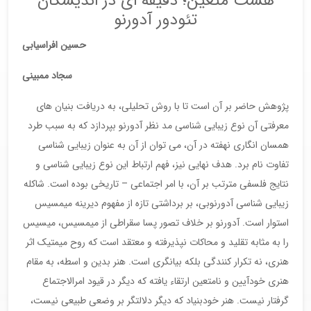
هست متعین؛ دقیقه ای در اندیشگان
تئودور آدورنو
حسین افراسیابی
سجاد ممبینی
پژوهش حاضر بر آن است تا با روش تحلیلی، به دریافت بنیان های
معرفتی آن نوع زیبایی شناسی مد نظر آدورنو بپردازد که به سبب طرد
همسان انگاری نهفته در آن، می توان از آن به عنوان زیبایی شناسی
تفاوت نام برد. هدف نهایی نیز، فهم ارتباط این نوع زیبایی شناسی و
نتایج فلسفی مترتب بر آن، با امر اجتماعی – تاریخی بوده است. شاکله
زیبایی شناسی آدورنوبی، بر برداشتی تازه از مفهوم دیرینه میمسیس
استوار است. آدورنو بر خلاف تصور پسا سقراطی از میمسیس، میسیس
را به مثابه تقلید و محاکات نپذیرفته و معتقد است که روح میمتیک اثر
هنری، نه تکرار کنندگی بلکه بیانگری است. هنر بدین و اسطه، به مقام
هنری خودآیین و نامتعین ارتقاء یافته که دیگر در قيود امرالاجتماع
گرفتار نیست. هنر خودبنیاد که دیگر دلالتگر بر وضعی طبیعی نیست،