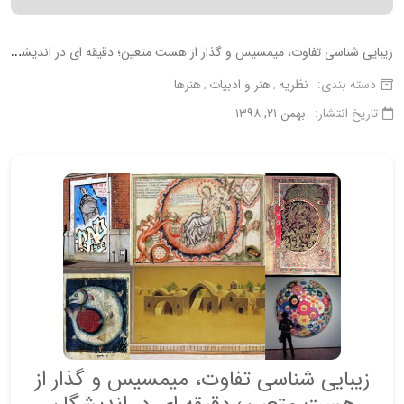
ز
یبایی شناسی تفاوت، میمسیس و گذار از هست متعیَن؛ دقیقه ای در اندیشگان تئودور آدورنو
دسته بندی:
نظریه
هنر و ادبیات
هنرها
تاریخ انتشار:
بهمن ۲۱, ۱۳۹۸
زیبایی شناسی تفاوت، میمسیس و گذار از