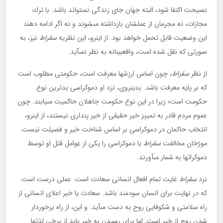
نصيحت اكتفا شود، البته جهان جاى زندگى نمى‏تواند باشد. با ترك
مجازات، نه مجرمان از عملشان بازداشته مى‏شوند و نه اگر ادامه دهند
اين وضعيت قابل تحمل خواهد بود. از اين‏رو، اين نظريه
سقراط
نيز، به
صورتى كه نقل شده است، واقع‏بينانه به نظر نمى‏آيد.
از نظر
سقراط
، چون اساس ارزش‏ها معرفت است، حكومتى مطلوب است
كه بر پايه معرفت باشد. بدين‏روى، نزد او دموكراسى بدترين نوع
حكومت است؛ زيرا در اين نوع حكومت جاهلان حاكميت مى‏يابند. چون
عموم مردم قادر به تمييز خير حقيقى از خير پندارى نيستند، از اين‏رو،
انتخاب حاكمان در دموكراسى بر اساس شناخت خير و فضيلت نيست.
مورّخان مخالفت
سقراط
با دموكراسى را يكى از عوامل قتل او توسط
دموكرات‏ها به شمار مى‏آورند.
نزد
سقراط
غايت تمام افعال انسانى سعادت است. عملى درست است
كه در نهايت براى انسان سودمند باشد. سعادت يا خير اعلاى انسانى از
راه سلامتى و شكوفايى روح به دست مى‏آيد. و اين، از راه برخوردار
شدن روح از خير است. اما براى رسيدن به خير بايد از برخى لذت‏ها