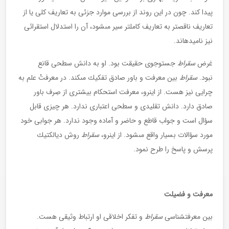
پيدا كند. چون در اين روند از بررسى موارد جزئى به تعاريف كلى يا از
تعاريف ناقص‏تر به تعاريف كامل‏تر سير مى‏شود، آن را استدلال استقرائى
نيز ناميده‏اند.
غرض
سقراط
جست‏وجوى حقيقت بود. او به دانش سطحى قانع
نبود.
سقراط
بين معرفت و باور صادق تفكيك مى‏كند. در معرفتْ علم به
چرايى نيز هست. از اين‏رو، معرفت استحكام بيشترى از صِرف باور
صادق دارد. دانش تقليدى و سطحى اعتبارى ندارد. هر چيزى قابل
سؤال است و جواب قاطع و حاضر و آماده وجود ندارد. هر جوابى خود
مورد سؤالات بسيار واقع مى‏شود. از اين‏رو،
سقراط
روش ديالكتيك
پرسش و پاسخ را طرح نمود.
معرفت و فضيلت
بين معرفت‏شناسى
سقراط
و تفكر اخلاقى او ارتباط وثيقى هست.