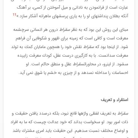
عبارت است از فرانمودن به نادانى و ميل آموختن از كسى، بر آهنگ
11
آنكه بطلان پنداشت‏هاى او را به يارى پرسش‏هاى ماهرانه آشكار سازد.»
مبناى اين روش اين بود كه به نظر
سقراط
درون هر انسانى سرچشمه
معرفت است و كافى است كه زمينه براى ظهور و شكوفايى آن فراهم
شود. از اينجا بود كه
سقراط
نقش خود را همچون مامايان كمك به تولد
معرفت مى‏دانست. با به كارگيرى درست عقل، كودك معرفت زاييده
مى‏شود. از اين‏رو، در محاورات
سقراط
عقل و منطق حاكم است. او
احساسات را مداخله نمى‏دهد و از چيزى به خشم يا شوق نمى‏ آيد.
استقراء و تعريف
سقراط
به تعريف لفظى واژه‏ها قانع نبود، بلكه درصدد يافتن حقيقت و
ذات امور بود. او مى‏خواست بداند كه خود عدالت چيست كه ما به افراد
و اوضاع مختلف نسبت مى‏دهيم. اين حقيقت بايد امرى مشترك باشد