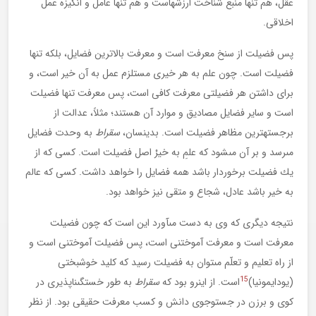
عقل، هم تنها منبع شناخت ارزش‏هاست و هم تنها عامل و انگيزه عمل
اخلاقى.
پس فضيلت از سنخ معرفت است و معرفت بالاترين فضايل، بلكه تنها
فضيلت است. چون علم به هر خيرى مستلزم عمل به آن خير است، و
براى داشتن هر فضيلتى معرفت كافى است، پس معرفت تنها فضيلت
است و ساير فضايل مصاديق و موارد آن هستند؛ مثلاً، عدالت از
برجسته‏ترين مظاهر فضيلت است. بدين‏سان،
سقراط
به وحدت فضايل
مى‏رسد و بر آن مى‏شود كه علمِ به خيرْ اصل فضيلت است. كسى كه از
يك فضيلت برخوردار باشد همه فضايل را خواهد داشت. كسى كه عالم
به خير باشد عادل، شجاع و متقى نيز خواهد بود.
نتيجه ديگرى كه وى به دست مى‏آورد اين است كه چون فضيلت
معرفت است و معرفت آموختنى است، پس فضيلت آموختنى است و
از راه تعليم و تعلّم مى‏توان به فضيلت رسيد كه كليد خوشبختى
15
(يودايمونيا)
است. از اين‏رو بود كه
سقراط
به طور خستگى‏ناپذيرى در
كوى و برزن در جست‏وجوى دانش و كسب معرفت حقيقى بود. از نظر