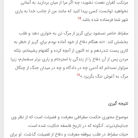
مرتكب كفران نعمت نشويد؛ چه اگر مرا از ميان برداريد به آسانى
نخواهيد توانست كسى پيدا كنيد كه مانند من از جانب خدا به يارى
18
شهر شما فرستاده شده باشد.
سقراط
حاضر نمى‏شود براى گريز از مرگ تن به خوارى دهد و طلب
بخشش كند: «نه هنگام دفاع از خود آماده بودم براى گريز از خطر به
كارى پست تن‏دردهم و نه اكنون از آنچه كرده و گفته‏ام پشيمانم، بلكه
مردن پس از آن دفاع را از زندگى با استرحام و زارى برتر مى‏شمارم؛ زيرا
سزاوار نمى‏دانم كه آدمى چه در دادگاه و چه در ميدان جنگ از چنگال
19
مرگ به آغوش ننگ بگريزد.»
نتيجه‏ گيرى
موضوع محورى حكمت سقراطى معرفت و فضيلت است كه از نظر وى
جدايى‏ناپذيرند. آن‏گونه كه در تاريخ فلسفه حكايت شده است،
حيات
سقراط
در طلب بى‏وقفه معرفت و دفاع از فضيلت گذشت. او براى