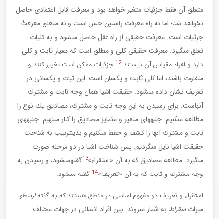
متعلق آن فقط جزئيات متغير خواهد بود و معرفت قابل اعتمادى حاصل
نخواهد شد؛ اما نه راه معرفت راستين حس است و نه متعلق معرفتْ
جزئيات است. معرفت حقيقى از راه عقل حاصل مى‏شود و به كليات
تعلق مى‏گيرد. معرفت حقيقى كلى و مطلق است كه معيار ثابت و كلى
12
دارد و افراد مقياس آن نيستند.
جزئيات ممكن است تغيير كنند و
متفاوت باشند، اما كلى ثابت و يكسان است. اين ثبات و يكسانى در
تعريف نشان داده مى‏شود. حقيقت اشيا همان وجه ثابت و مشترك
آنهاست. براى رسيدن به اين وجه ثابت و مشترك، مصاديق يك نوع را
مطالعه مى‏كنيم. جنبه‏هاى متغير و متمايز مصاديق را كنار مى‏نهيم. جنبه‏هاى
ثابت و مشترك آنها را كشف و حفظ مى‏كنيم و بدين‏ترتيب به شناخت
حقيقت اشيا نايل مى‏گرديم. پس شناخت اشيا در دو مرحله صورت
13
مى‏گيرد: مطالعه مصاديق كه به آن «استقراء»
گفتهمى‏شود، و رسيدن به
14
وجه مشترك و ثابت كه به آن «تعريف»
گفته مى‏شود.
استقراء و تعريف دو مفهوم اساسى در منطق هستند كه به گفته
ارسطو
،
ميراث
سقراط
به شمار مى‏روند. بين افراد انسانى در جهات مختلف