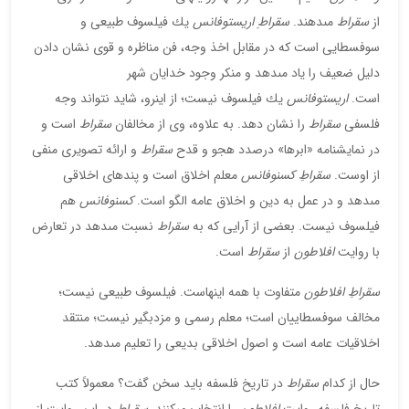
از
سقراط
مى‏دهند.
سقراط
ِ
اريستوفانس
يك فيلسوف طبيعى و
سوفسطايى است كه در مقابل اخذ وجه، فن مناظره و قوى نشان دادن
دليل ضعيف را ياد مى‏دهد و منكر وجود خدايان شهر
است.
اريستوفانس
يك فيلسوف نيست؛ از اين‏رو، شايد نتواند وجه
فلسفى
سقراط
را نشان دهد. به علاوه، وى از مخالفان
سقراط
است و
در نمايش‏نامه «ابرها» درصدد هجو و قدح
سقراط
و ارائه تصويرى منفى
از اوست.
سقراطِ كسنوفانس
معلم اخلاق است و پندهاى اخلاقى
مى‏دهد و در عمل به دين و اخلاق عامه الگو است.
كسنوفانس
هم
فيلسوف نيست. بعضى از آرايى كه به
سقراط
نسبت مى‏دهد در تعارض
با روايت
افلاطون
از
سقراط
است.
سقراطِ افلاطون
متفاوت با همه اين‏هاست. فيلسوف طبيعى نيست؛
مخالف سوفسطاييان است؛ معلم رسمى و مزدبگير نيست؛ منتقد
اخلاقيات عامه است و اصول اخلاقى بديعى را تعليم مى‏دهد.
حال از كدام
سقراط
در تاريخ فلسفه بايد سخن گفت؟ معمولاً كتب