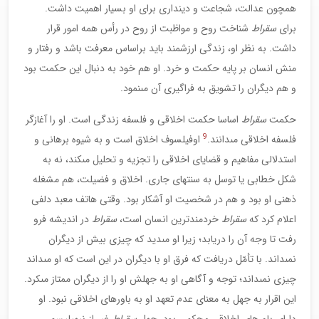
همچون عدالت، شجاعت و دين‏دارى براى او بسيار اهميت داشت.
براى
سقراط
شناخت روح و مواظبت از روح در رأس همه امور قرار
داشت. به نظر او، زندگى ارزشمند بايد براساس معرفت باشد و رفتار و
منش انسان بر پايه حكمت و خرد. او هم خود به دنبال اين حكمت بود
و هم ديگران را تشويق به فراگيرى آن مى‏نمود.
حكمت
سقراط
اساسا حكمت اخلاقى و فلسفه زندگى است. او را آغازگر
9
فلسفه اخلاقى مى‏دانند.
اوفيلسوف اخلاق است و به شيوه برهانى و
استدلالى مفاهيم و قضاياى اخلاقى را تجزيه و تحليل مى‏كند، نه به
شكل خطابى يا توسل به سنت‏هاى جارى. اخلاق و فضيلت، هم مشغله
ذهنى او بود و هم در شخصيت او آشكار بود. وقتى هاتف معبد دلفى
اعلام كرد كه
سقراط
خردمندترين انسان است،
سقراط
در انديشه فرو
رفت تا وجه آن را دريابد؛ زيرا او مى‏ديد كه چيزى بيش از ديگران
نمى‏داند. با تأمّل دريافت كه فرق او با ديگران در اين است كه او مى‏داند
چيزى نمى‏داند؛ توجه و آگاهى او به جهلش او را از ديگران ممتاز مى‏كرد.
اين اقرار به جهل به معناى عدم تعهد او به باورهاى اخلاقى نبود. او