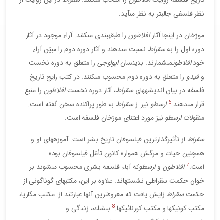
تاريخ فلسفه روايت
افلاطون
را انتخاب مى‏كنند.
سقراط
در اين روايت از
نظر فلسفى جالب‏تر به نظر مى‏آيد.
مورّخان در اينجا آثار
افلاطون
را طبقه‏بندى مى‏كنند. آراء موجود در آثار
دوره اول را به
سقراط
نسبت مى‏دهند و آثار دوره دوم را مبيّن آراء
خود
افلاطون
مى‏شمارند. بدين‏سان
اپولوجى
را متعلق به دوره نخست
و
فيدو
را متعلق به دوره دوم محسوب مى‏كنند. در كتب رايج تاريخ
فلسفه در بيان انديشه‏هاى
سقراط
، آثار دوره نخست
افلاطون
را منبع
6
قرار مى‏دهند.
ارسطو
نيز از
سقراط
به طور پراكنده سخن گفته است.
منقولات
ارسطو
نيز مورد اعتناى مورّخان فلسفه است.
سقراط
از تأثيرگذارترين فيلسوفان تاريخ بشر است. آموزه‏هاى او و
همچنين حيات و مرگش همواره كانون تأمّل فيلسوفان بوده
7
است.
افلاطون
و
ارسطو
كه آباء فلسفه بشرى محسوب مى‏شوند بر
خوان حكمت سقراطى نشسته‏اند. علاوه بر اين، مكتب‏هاى گوناگونى از
حكمت
سقراط
زايش يافت كه معروف‏ترين آنها عبارتند از: مكتب مگاريا،
8
مكتب كونيك‏ها و مكتب كورنائيك‏ها.
بى‏شك، زندگى و