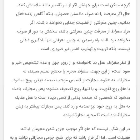
گرچه ممكن است براى جهلش اگر از سر تقصير باشد ملامتش كنند.
حال اگر معرفت را نه صرف دانستن حصولى، بلكه آگاهى زنده فعال
بدانيم، چنين معرفتى از فضيلت جدايى نخواهد داشت. اگر
مراد
سقراط
از معرفت چنين معرفتى باشد، سخنش به دور از صواب
نخواهد بود. البته راه رسيدن به چنين معرفتى تنها يادگيرى ذهنى
نيست، بلكه تربيت و تهذيب نفس نيز ضرورى است.
از نظر
سقراط
، عمل بد ناخواسته و از روى جهل و عدم تشخيص خير و
سود است؛ از اين جهت،
سقراط
مجرم را محتاج تعليم مى‏بيند، نه
مجازات. به علاوه، مجازات و قصاص موجب صدمه ديدن روح مى‏شود.
با عفوْ روح تقويت، و با تنبيهْ روح تضعيف مى‏شود؛ يعنى مجازات باعث
مى‏شود كه شخصى كه صدمه بدنى از كسى ديده است با عمل مقابله
به مثل به روح خود نيز صدمه وارد كند. پس مجازات بيشتر به زيان
مجازات‏كننده است تا مجرمِ مجازات‏شونده.
در اين شكى نيست كه عفو اگر موجب جرى شدن مجرمان نباشد
فضيلت است. اما اگر قرار باشد كه براى هيچ جرمى مجازاتى نباشد و به