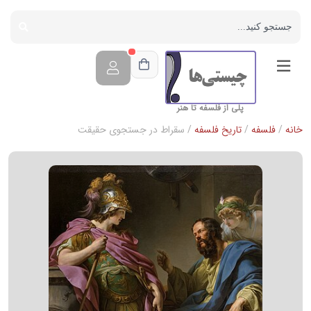
پلی از فلسفه تا هنر
خانه
/
فلسفه
/
تاریخ فلسفه
/ سقراط در جست‏جوى حقيقت