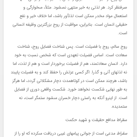
صرف‏نظر كرد. هر لذتى به خير منتهى نمى‏شود. مثلاً، مى‏خوارگى و
استعمال مواد مخدر ممكن است لذت‏آور باشد، اما خلاف خير و نفع
حقيقى انسان است. بنابراين، مواظبت از روح بزرگ‏ترين وظيفه انسانى
است.
روح سالم، روح با فضيلت است. پس شناخت فضايل روح، شناخت
سعادت است. اساس فضيلت تعهدى است كه شخص نسبت به خود
دارد. انسان سعادتمند، هم از فضيلت برخوردار است و هم از لذت، اما
نه لذت‏هاى آنى و گذرا. اگر كسى عزتش را حفظ كند و به فضيلت پايبند
باشد، هرچند ممكن است در كوتاه‏مدت دچار مشكلاتى گردد، اما هرگز
به طور نهايى شكست نخواهد خورد. شكست واقعى دورى از فضايل
است. از اين‏رو آنكه به راستى دچار خسران مى‏شود ستمگر است، نه
ستمديده.
سقراط مدافع حقيقت و شهيد حكمت
سقراط
مدعى است از جوانى پيام‏هاى غيبى دريافت مى‏كرده كه او را از