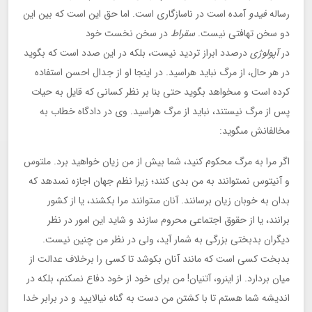
رساله
فيدو
آمده است در ناسازگارى است. اما حق اين است كه بين اين
دو سخن تهافتى نيست.
سقراط
در سخن نخست خود
در
آپولوژى
درصدد ابراز ترديد نيست، بلكه در اين صدد است كه بگويد
در هر حال، از مرگ نبايد هراسيد. در اينجا او از جدال احسن استفاده
كرده است و مى‏خواهد بگويد حتى بنا بر نظر كسانى كه قايل به حيات
پس از مرگ نيستند، نبايد از مرگ هراسيد. وى در دادگاه خطاب به
مخالفانش مى‏گويد:
اگر مرا به مرگ محكوم كنيد، شما بيش از من زيان خواهيد برد. ملتوس
و آنيتوس نمى‏توانند به من بدى كنند؛ زيرا نظم جهان اجازه نمى‏دهد كه
بدان به خوبان زيان برسانند. آنان مى‏توانند مرا بكشند، يا از كشور
برانند، يا از حقوق اجتماعى محروم سازند و شايد اين امور در نظر
ديگران بدبختى بزرگى به شمار آيد، ولى در نظر من چنين نيست.
بدبخت كسى است كه مانند آنان بكوشد تا كسى را برخلاف عدالت از
ميان بردارد. از اين‏رو، آتنيان! من براى خود از خود دفاع نمى‏كنم، بلكه در
انديشه شما هستم تا با كشتن من دست به گناه نيالاييد و در برابر خدا