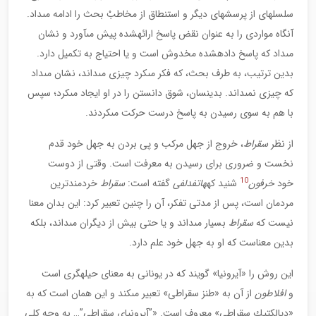
سلسله‏اى از پرسش‏هاى ديگر و استنطاق از مخاطبْ بحث را ادامه مى‏داد.
آن‏گاه مواردى را به عنوان نقض پاسخ ارائه‏شده پيش مى‏آورد و نشان
مى‏داد كه پاسخ داده‏شده مخدوش است و يا احتياج به تكميل دارد.
بدين ترتيب، به طرف بحث، كه فكر مى‏كرد چيزى مى‏داند، نشان مى‏داد
كه چيزى نمى‏داند. بدين‏سان، شوق دانستن را در او ايجاد مى‏كرد؛ سپس
با هم به سوى رسيدن به پاسخ درست حركت مى‏كردند.
از نظر
سقراط
، خروج از جهل مركب و پى بردن به جهل خود قدم
نخست و ضرورى براى رسيدن به معرفت است. وقتى از دوست
10
خود
خرفون
شنيد كه
هاتفدلفى
گفته است:
سقراط
خردمندترين
مردمان است، پس از مدتى تفكر، آن را چنين تعبير كرد: اين بدان معنا
نيست كه
سقراط
بسيار مى‏داند و يا حتى بيش از ديگران مى‏داند، بلكه
بدين معناست كه او به جهل خود علم دارد.
اين روش را «آيرونيا» گويند كه در يونانى به معناى حيله‏گرى است
و
افلاطون
از آن به «طنز سقراطى» تعبير مى‏كند و اين همان است كه به
«ديالكتيك سقراطى» معروف است. «”آيرونياى سقراطى”… به وجه كلى