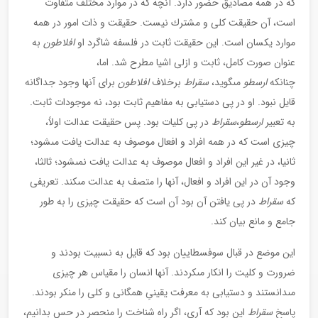
كه در همه مصاديق حضور دارد. آنچه كه در موارد مختلف متفاوت
است، آن حقيقت كلى و مشترك نيست. حقيقت و ذات امور در همه
موارد يكسان است. اين حقيقت ثابت در فلسفه شاگرد او
افلاطون
به
عنوان صورت كامل، ثابت و ازلى اشيا مطرح شد. اما،
چنان‏كه
ارسطو
مى‏گويد،
سقراط
برخلاف
افلاطون
براى آنها وجود جداگانه
قايل نبود. او در پى دست‏يابى به مفاهيم ثابت بود، نه موجودات ثابت.
به تعبير
ارسطو
،
سقراط
در پى كليات بود. پس حقيقت عدالت اولاً،
چيزى است كه در همه افراد و افعال موصوف به عدالت يافت مى‏شود؛
ثانيا، در غير اين افراد و افعال موصوف به عدالت يافت نمى‏شود؛ ثالثا،
وجود آن در اين افراد و افعال، آنها را متصف به عدالت مى‏كند. تعريفى
كه
سقراط
در پى يافتن آن بود آن است كه حقيقت چيزى را به طور
جامع و مانع بيان كند.
اين موضع در قبال سوفسطاييان بود كه قايل به نسبيت بودند و
ضرورت و كليت را انكار مى‏كردند. آنها انسان را مقياس هر چيزى
مى‏دانستند و دست‏يابى به معرفت يقينىِ همگانى و كلى را منكر بودند.
پاسخ
سقراط
اين بود كه آرى، اگر راه شناخت را منحصر در حس بدانيم،