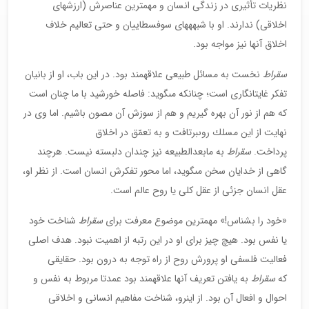
نظريات تأثيرى در زندگى انسان و مهم‏ترين عناصرش (ارزش‏هاى
اخلاقى) ندارند. او با شبهه‏هاى سوفسطاييان و حتى تعاليم خلاف
اخلاق آنها نيز مواجه بود.
سقراط
نخست به مسائل طبيعى علاقه‏مند بود. در اين باب، او از بانيان
تفكر غايت‏انگارى است؛ چنان‏كه مى‏گويد: فاصله خورشيد با ما چنان است
كه هم از نور آن بهره گيريم و هم از سوزش آن مصون باشيم. اما وى در
نهايت از اين مسلك روى‏برتافت و به تعمّق در اخلاق
پرداخت.
سقراط
به مابعدالطبيعه نيز چندان دلبسته نيست. هرچند
گاهى از خدايان سخن مى‏گويد، اما محور تفكرش انسان است. از نظر او،
عقل انسان جزئى از عقل كلى يا روح عالم است.
«خود را بشناس!» مهم‏ترين موضوع معرفت براى
سقراط
شناخت خود
يا نفس بود. هيچ چيز براى او در اين رتبه از اهميت نبود. هدف اصلى
فعاليت فلسفى او پرورش روح از راه توجه به درون بود. حقايقى
كه
سقراط
به يافتن تعريف آنها علاقه‏مند بود عمدتا مربوط به نفس و
احوال و افعال آن بود. از اين‏رو، شناخت مفاهيم انسانى و اخلاقى