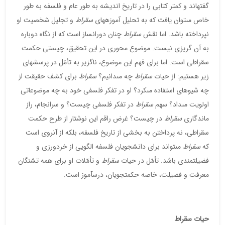
گفته‏اند و كمتر كتابى را در تاريخ انديشه به طور عام و فلسفه به طور
خاص مى‏توان يافت كه به تحليل آموزه‏هاى
سقراط
و تجليل شخصيت او
نپرداخته باشد. اما نقش
سقراط
چنان دوران‏ساز است كه از نگاه دوباره
به آن گريزى نيست. موضوع محورى در اين تحقيق، چيستى حكمت
سقراطى است. اما براى فهم اين موضوع، ناگزير به تأمّل در پرسش‏هاى
زير هستيم: از حيات
سقراط
چه مى‏دانيم؟
سقراط
براى كشف حقيقت از
چه شيوه‏اى استفاده مى‏كرد؟ او در تفكر فلسفى خود به چه موضوعاتى
اولويت مى‏داد؟ سهم
سقراط
در تفكر فلسفى چيست؟ و سرانجام، راز
ماندگارى
سقراط
در چيست؟ غرض راقم اين نوشتار از طرح حكمت
سقراطى، نه پرداختن به بخشى از تاريخ فلسفه، بلكه از آن‏روى است
كه
سقراط
مى‏تواند براى دانشجويان فلسفه الگويى از خردورزى و
فضيلت‏مندى باشد. تأمّل در حيات
سقراط
و تأمّلات او براى همه تشنگان
معرفت و فضيلت، خاصه حكمت‏جويان، درس‏آموز است.
حيات سقراط