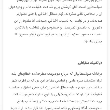
داراى باورهاى اخلاقى محكمى بود. جهل
سقراط
غير از نيهيليسم
سوفسطايى است. آنان كوشش براى شناخت حقيقت عالم و پديده‏هاى
آن را بى‏حاصل تلقّى مى‏كردند، فهم مسائل اخلاقى را حتى دشوارتر
مى‏ديدند، و در نهايت، به نسبيت اخلاقى رسيدند. اما
سقراط
از اين
دشوارى به نااميدى نمى‏رسيد. او جست‏وجو براى شناخت را بالاترين
فضيلت محسوب مى‏كرد. از اين‏رو، به هر گوينده‏اى گوش مى‏سپرد تا
چيزى بياموزد.
ديالكتيك سقراطى
برخلاف سوفسطاييان كه درباره موضوعات مطرح‏شده خطابه‏هاى بلند
ايراد مى‏كردند، سيره علمى و تعليمى
سقراط
اين بود كه در اطراف شهر
مى‏گشت و با مردم درباره مسائل اساسى زندگى يعنى اخلاق و سياست
گفت‏وگو مى‏كرد. او نخست پرسش‏هايى را طرح مى‏كرد؛ همچون: عدالت
چيست؟ دوستى چيست؟ شجاعت چيست؟ و از مخاطب پاسخ
مى‏خواست. آن‏گاه پاسخ‏هاى داده شده را مورد نقد قرار مى‏داد. او با طرح