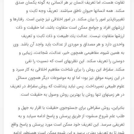
تفاوت هست، اما تعريف انسان بر هر انسانى به گونه يكسان صدق
مى‏كند. همه انسان‏ها حيوان ناطق مى‏باشند. تعريفْ وجه ثابت و
تغييرناپذير امور را بيان مى‏كند. در امور اخلاقى نيز چنين است. رفتارها و
ارزش‏هاى افراد و جوامع ممكن است متفاوت باشد، اما حقيقت و ذات
ارزش‏ها متفاوت نيست. عدالت يك طبيعت و ذات ثابت و تعريف
واحدى دارد و هر مصداق و موردى از عدالت بايد واجد آن باشد. وى
به همين شيوه، مفاهيمى همچون خير، عدالت، شجاعت، زيبايى و
دوستى را تعريف مى‏كند. اين نظريه‏اى است كه نسبيت را نفى
مى‏كند.
سقراط
اين روش را براى شناخت مفاهيم اخلاقى به كار مى‏برد و
در اين زمينه موفق نيز بود؛ اما او به موضوعات ديگر همچون مسائل
علوم طبيعى نمى‏پرداخت. پس نبايد پنداشت كه روش
سقراط
در تعريف
در هر زمينه‏اى تنها روش يا بهترين روش وصول به حقيقت است.
بنابراين، روش سقراطى براى جست‏وجوى حقيقت با اقرار به جهل و
طلب علم شروع مى‏شود؛ از طريق پرسش و پاسخ ادامه مى‏يابد و به
تعريفى مى‏رسد. اين تعريف خود ممكن است مورد پرسش و پاسخ واقع
شود تا به تعريف بهترى برسد و اين شيوه ممكن است همين‏طور ادامه