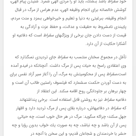
خود
سقراط
باشد بى‏شك، بايد او را مردى الهى شمرد. شنيدن پيام الهى،
كوشش خالصانه براى انجام وظيفه الهى، عدم هراس از مرگ در قبال
انجام وظيفه، بى‏رغبتى به دنيا و تعليم و خيرخواهى بى‏مزد و منت مردم،
پايبندى نامشروط به حقيقت و عدالت، و حفظ عزت و آزادگى به
قيمت از دست دادن جان برخى از ويژگى‏هاى
سقراط
است كه دفاعيه او
آشكارا حكايت از آن دارد.
تأمّل در مجموع سخنان منتسب به
سقراط
جاى ترديدى نمى‏گذارد كه
وى اعتقادى راسخ به حيات پس از مرگ داشت. آنچنان‏كه در
فيدو
آمده
است،
سقراط
پس از محكوميتش به مرگ، آن را آغاز سير آزاد نفس براى
به دست آوردن حكمت مى‏شمارد كه فيلسوف راستين طالب آن است و
چهار برهان بر جاودانگى روح اقامه مى‏كند. اين اعتقاد از
دفاعيه
سقراط
نيز به روشنى قابل استفاده است. برخى پنداشته‏اند
كه
سقراط
در دفاعيه‏اش، درباره بقاى پس از مرگ ترديد دارد و اظهار
جهل مى‏كند؛ چراكه مى‏گويد: مرگ در هر حال خوب است، چه حياتى
پس از آن باشد و چه نباشد، چه به صورت يك خواب بدون رؤيا و چه
حشر با خردمندان و شجاعان قديم؛ و اين سخن با آنچه در