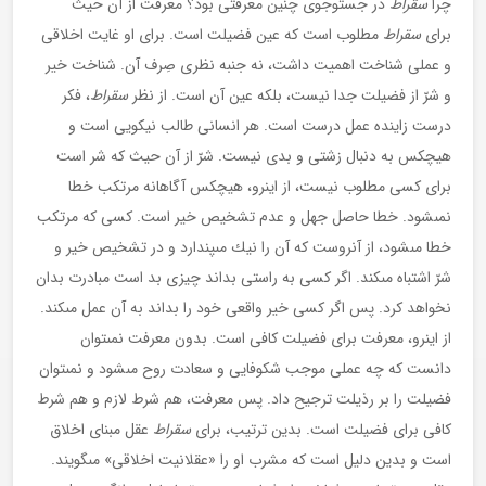
چرا
سقراط
در جست‏وجوى چنين معرفتى بود؟ معرفت از آن حيث
براى
سقراط
مطلوب است كه عين فضيلت است. براى او غايت اخلاقى
و عملى شناخت اهميت داشت، نه جنبه نظرى صِرف آن. شناخت خير
و شرّ از فضيلت جدا نيست، بلكه عين آن است. از نظر
سقراط
، فكر
درست زاينده عمل درست است. هر انسانى طالب نيكويى است و
هيچ‏كس به دنبال زشتى و بدى نيست. شرّ از آن حيث كه شر است
براى كسى مطلوب نيست، از اين‏رو، هيچ‏كس آگاهانه مرتكب خطا
نمى‏شود. خطا حاصل جهل و عدم تشخيص خير است. كسى كه مرتكب
خطا مى‏شود، از آن‏روست كه آن را نيك مى‏پندارد و در تشخيص خير و
شرّ اشتباه مى‏كند. اگر كسى به راستى بداند چيزى بد است مبادرت بدان
نخواهد كرد. پس اگر كسى خير واقعى خود را بداند به آن عمل مى‏كند.
از اين‏رو، معرفت براى فضيلت كافى است. بدون معرفت نمى‏توان
دانست كه چه عملى موجب شكوفايى و سعادت روح مى‏شود و نمى‏توان
فضيلت را بر رذيلت ترجيح داد. پس معرفت، هم شرط لازم و هم شرط
كافى براى فضيلت است. بدين ترتيب، براى
سقراط
عقل مبناى اخلاق
است و بدين دليل است كه مشرب او را «عقلانيت اخلاقى» مى‏گويند.