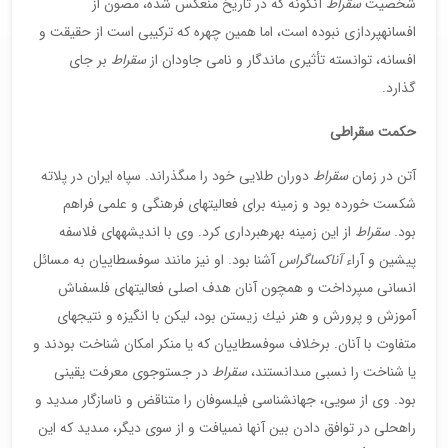
شخصيت
سقراط
آن‏گونه كه در تاريخ منعكس شده، مصون از
افسانه‏پردازى نبوده است، اما همين چهره كه تركيبى است از حقيقت و
افسانه، توانسته تأثيرى ماندگار و نامى جاودان از
سقراط
بر جاى
گذارد.
حكمت سقراطى
آتن در زمان
سقراط
دوران طلايى خود را مى‏گذراند. سپاه ايران در پلاته
شكست خورده بود و زمينه براى فعاليت‏هاى فرهنگى و علمى فراهم
بود.
سقراط
از اين زمينه بهره‏بردارى كرد. وى با انديشه‏هاى فلاسفه
پيشين و آراء
آناكساگراس
آشنا بود. او نيز مانند سوفسطاييان به مسائل
انسانى مى‏پرداخت و همچون آنان هدف اصلى فعاليت‏هاى فلسفى‏اش
آموزش و پرورش و هنر نيك زيستن بود، ليكن با انگيزه و نتيجه‏اى
متفاوت با آنان. برخلاف سوفسطاييان كه يا منكر امكان شناخت بودند و
يا شناخت را نسبى مى‏دانستند،
سقراط
در جست‏وجوى معرفت يقينى
بود. وى از سويى، جهان‏شناسى فيلسوفان را متناقض و ناسازگار مى‏ديد و
راه‏حلى در توافق دادن بين آنها نمى‏يافت و از سوى ديگر، مى‏ديد كه اين