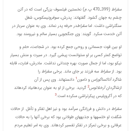
سقراط
(399ـ470 پ.م) نخستين فيلسوف بزرگى است كه در آتن
چشم به جهان گشود. گفته‏اند: پدرش،
سوفرونيسكوس
، شغل
سنگ‏تراشى داشت. اما
سقراط
در حرفه پدر نماند. وى به عنوان سرباز در
آتن خدمت مى‏كرد. گويند: وى جنگجويى بسيار سالم و نيرومند بود.
او بين قوت جسمانى و روحى جمع كرده بود. در شجاعت، حلم و
تواضع كمتر كسى بر او مى‏توانست پيشى گيرد. در سيرت و منش بسيار
نيكو بود، اما از جمال صورت بهره چندانى نداشت. مادرش،
فنارت
، قابله
بود. از
سقراط
سه فرزند بر جاى ماند. برخى
سقراط
را
1
شاگرد
آناكساگوراس
و
دامون
دانسته‏اند. وى پس از آن
2
ازشاگردان
آرخلائوس
گرديد. برخى از او به عنوان برده‏اىياد كرده‏اند
3
كه در آكروپليس پيكرتراشى مى‏كرده است.
سقراط
در دانش و فرزانگى سرآمد بود و نيز اهل تفكر و تأمّل. از حالات
شگفت او خلسه‏ها و جذبه‏هاى طولانى بود كه برخى آنها را به حالات
عرفانى و برخى تمركز در تفكر تفسير كرده‏اند. وى به امر تعليم مردم