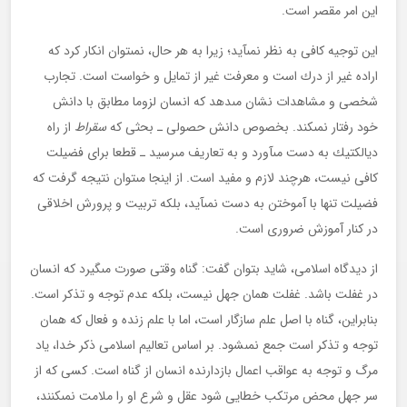
اين امر مقصر است.
اين توجيه كافى به نظر نمى‏آيد؛ زيرا به هر حال، نمى‏توان انكار كرد كه
اراده غير از درك است و معرفت غير از تمايل و خواست است. تجارب
شخصى و مشاهدات نشان مى‏دهد كه انسان لزوما مطابق با دانش
خود رفتار نمى‏كند. بخصوص دانش حصولى ـ بحثى كه
سقراط
از راه
ديالكتيك به دست مى‏آورد و به تعاريف مى‏رسيد ـ قطعا براى فضيلت
كافى نيست، هرچند لازم و مفيد است. از اينجا مى‏توان نتيجه گرفت كه
فضيلت تنها با آموختن به دست نمى‏آيد، بلكه تربيت و پرورش اخلاقى
در كنار آموزش ضرورى است.
از ديدگاه اسلامى، شايد بتوان گفت: گناه وقتى صورت مى‏گيرد كه انسان
در غفلت باشد. غفلت همان جهل نيست، بلكه عدم توجه و تذكر است.
بنابراين، گناه با اصل علم سازگار است، اما با علم زنده و فعال كه همان
توجه و تذكر است جمع نمى‏شود. بر اساس تعاليم اسلامى ذكر خدا، ياد
مرگ و توجه به عواقب اعمال بازدارنده انسان از گناه است. كسى كه از
سر جهل محض مرتكب خطايى شود عقل و شرع او را ملامت نمى‏كنند،