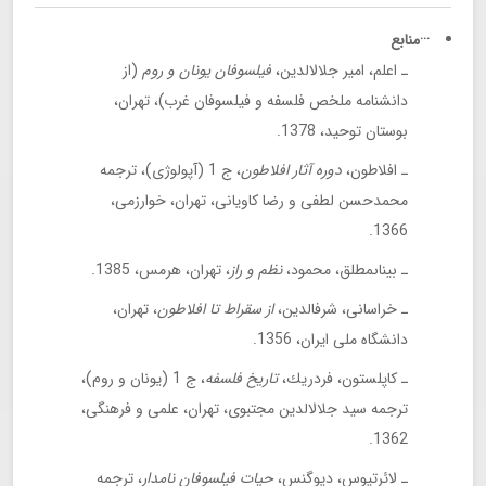
···منابع
ـ اعلم، امير جلال‏الدين،
فيلسوفان يونان و روم
(از
دانشنامه ملخص فلسفه و فيلسوفان غرب)، تهران،
بوستان توحيد، 1378.
ـ افلاطون،
دوره آثار افلاطون
، ج 1 (آپولوژى)، ترجمه
محمدحسن لطفى و رضا كاويانى، تهران، خوارزمى،
1366.
ـ بيناى‏مطلق، محمود،
نظم و راز
، تهران، هرمس، 1385.
ـ خراسانى، شرف‏الدين،
از سقراط تا افلاطون
، تهران،
دانشگاه ملى ايران، 1356.
ـ كاپلستون، فردريك،
تاريخ فلسفه
، ج 1 (يونان و روم)،
ترجمه سيد جلال‏الدين مجتبوى، تهران، علمى و فرهنگى،
1362.
ـ لائرتيوس، ديوگنس،
حيات فيلسوفان نامدار
، ترجمه