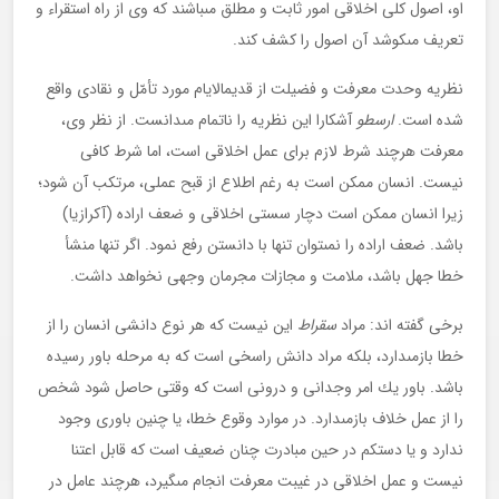
او، اصول كلى اخلاقى امور ثابت و مطلق مى‏باشند كه وى از راه استقراء و
تعريف مى‏كوشد آن اصول را كشف كند.
نظريه وحدت معرفت و فضيلت از قديم‏الايام مورد تأمّل و نقادى واقع
شده است.
ارسطو
آشكارا اين نظريه را ناتمام مى‏دانست. از نظر وى،
معرفت هرچند شرط لازم براى عمل اخلاقى است، اما شرط كافى
نيست. انسان ممكن است به رغم اطلاع از قبح عملى، مرتكب آن شود؛
زيرا انسان ممكن است دچار سستى اخلاقى و ضعف اراده (آكرازيا)
باشد. ضعف اراده را نمى‏توان تنها با دانستن رفع نمود. اگر تنها منشأ
خطا جهل باشد، ملامت و مجازات مجرمان وجهى نخواهد داشت.
برخى گفته ‏اند: مراد
سقراط
اين نيست كه هر نوع دانشى انسان را از
خطا بازمى‏دارد، بلكه مراد دانش راسخى است كه به مرحله باور رسيده
باشد. باور يك امر وجدانى و درونى است كه وقتى حاصل شود شخص
را از عمل خلاف بازمى‏دارد. در موارد وقوع خطا، يا چنين باورى وجود
ندارد و يا دست‏كم در حين مبادرت چنان ضعيف است كه قابل اعتنا
نيست و عمل اخلاقى در غيبت معرفت انجام مى‏گيرد، هرچند عامل در