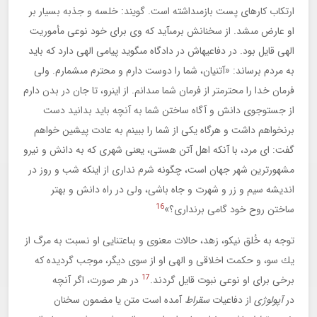
ارتكاب كارهاى پست بازمى‏داشته است. گويند: خلسه و جذبه بسيار بر
او عارض مى‏شد. از سخنانش برمى‏آيد كه وى براى خود نوعى مأموريت
الهى قايل بود. در دفاعيه‏اش در دادگاه مى‏گويد پيامى الهى دارد كه بايد
به مردم برساند: «آتنيان، شما را دوست دارم و محترم مى‏شمارم. ولى
فرمان خدا را محترم‏تر از فرمان شما مى‏دانم. از اين‏رو، تا جان در بدن دارم
از جست‏وجوى دانش و آگاه ساختن شما به آنچه بايد بدانيد دست
برنخواهم داشت و هرگاه يكى از شما را ببينم به عادت پيشين خواهم
گفت: اى مرد، با آنكه اهل آتن هستى، يعنى شهرى كه به دانش و نيرو
مشهورترين شهر جهان است، چگونه شرم ندارى از اينكه شب و روز در
انديشه سيم و زر و شهرت و جاه باشى، ولى در راه دانش و بهتر
16
ساختن روح خود گامى برندارى؟»
توجه به خُلق نيكو، زهد، حالات معنوى و بى‏اعتنايى او نسبت به مرگ از
يك سو، و حكمت اخلاقى و الهى او از سوى ديگر، موجب گرديده كه
17
برخى براى او نوعى نبوت قايل گردند.
در هر صورت، اگر آنچه
در
آپولوژى
از دفاعيات
سقراط
آمده است متن يا مضمون سخنان