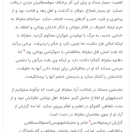
اهميت بسيار مى‏داد و براى اين كار برخلاف سوفسطاييان مزدى دريافت
نمى‏كرد. او بسيار شجاع، باوقار، با گذشت و اهل زهد و قناعت بود و از
پرخورى و شرب خمر و كارهاى پست اجتناب مى‏كرد. سرانجام
سقراط
به
جرم ايجاد انحراف در افكار جوانان و انكار خدايان يونانى و اعتقاد به
خدايى جديد، به مرگ با نوشيدن شوكران محكوم گرديد.
سقراط
با
اينكه امكان فرار داشت، اما چنين نكرد و حكم را پذيرفت. برخى برآنند
4
كه علت اصلى قتل
سقراط
مخالفتش با دموكراسى يونانى بود.
اما
دفاعيه
سقراط
آشكارا دلالت دارد بر اينكه وى علت مرگش را دشمنى
مردمى مى‏داند كه او در مناظراتش براى توجه دادن آنها به حقيقت،
نادانى‏شان را آشكار مى‏كرد و بدين‏سان خشم آنها را برمى‏انگيخت.
نخستين مسئله در شناخت آراء
سقراط
اين است كه چگونه مى‏توانيم از
انديشه‏هاى او اطلاع حاصل كنيم.
سقراط
اهل نوشتن نظراتش نبود و از
سنت شفاهى گفت‏وگو در تعليم و تعلّم پيروى مى‏كرد. اما سه گزارش از
آراء او از سوى معاصران
سقراط
در دست است:
5
گزارش
اريستوفانس
شاعر و نمايش‏نامه‏نويس،
كسنوفانس
نظامى
و
افلاطون
حكيم. اما اين گزارش‏ها روايت‏هاى مختلف و گاه ناسازگارى