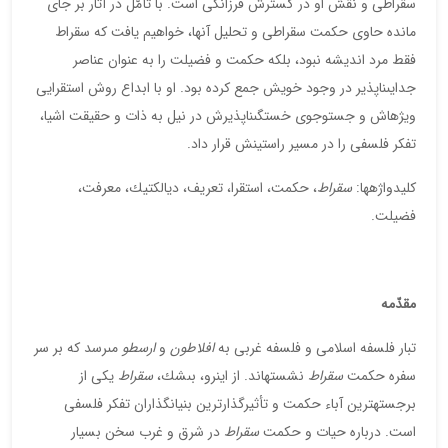
سقراطى و نقش او در گسترش فرزانگى است. با تأمّل در آثار بر جاى
مانده حاوى حكمت سقراطى و تحليل آنها، خواهيم يافت كه سقراط
فقط مرد انديشه نبود، بلكه حكمت و فضيلت را به عنوان عناصر
جدايى‏ناپذير در وجود خويش جمع كرده بود. او با ابداع روش استقرايى
ويژه‏اش و جست‏وجوى خستگى‏ناپذيرش در نيل به ذات و حقيقت اشيا،
تفكر فلسفى را در مسير راستينش قرار داد.
كليدواژه‏ها:
سقراط
، حكمت، استقرا، تعريف، ديالكتيك، معرفت،
فضيلت.
مقدّمه
تبار فلسفه اسلامى و فلسفه غربى به
افلاطون
و
ارسطو
مى‏رسد كه بر سر
سفره حكمت
سقراط
نشسته‏اند. از اين‏رو، بى‏شك،
سقراط
يكى از
برجسته‏ترين آباء حكمت و تأثيرگذارترين بنيان‏گذاران تفكر فلسفى
است. درباره حيات و حكمت
سقراط
در شرق و غرب سخن بسيار