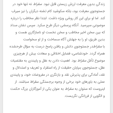
زندگى بدون معرفت ارزش زيستن قايل نبود.
سقراط
نه تنها خود در
جست‏وجوى معرفت بود، بلكه مى‏كوشيد كام تشنه ديگران را نيز سيراب
كند. اما او براى اين كار روشى ويژه داشت. ابتدا نظر مخاطب را درباره
موضوعى مى‏پرسيد. آن‏گاه پرسشى ديگر طرح مى‏كرد. سپس نشان مى‏داد
كه بين سخن اخير مخاطب و سخن نخست او ناسازگارى هست و
بدين طريق، او را به جهلش آگاه مى‏ساخت و از او مى‏خواست
با
سقراط
در جست‏وجوى دانش و يافتن پاسخ درست به سؤال طرح‏شده
همراه گردد. خودشناسى، فضايل اخلاقى و سعادت بيش از هرچيزى
موضوع تأمّل
سقراط
بود. اهميت دادن به عقل و پايبندى به مقتضيات
عقل، جست‏وجوى بى‏پايان حقيقت از راه استقراء و تعريف و استدلال و
نقد، آمادگى براى پذيرش نقد و بازنگرى در مفروضات خود، و پايبندى
عملى به باورهاى خود برخى از وجوه برجستگى سقراط مى‏باشند. از
اين‏روست كه مى‏توان به
سقراط
به عنوان يكى از آموزگاران بزرگ حكمت
و الگويى از فرزانگى نگريست.