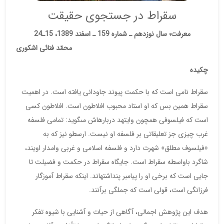
سقراط در جست‏جوى حقيقت
معرفت؛ سال نوزدهم ـ شماره 159 ـ اسفند 1389، 15ـ24
محمّد فنائى‏ اشكورى
چكيده
سقراط نامى است كه با حكمت پيوند جاودانى يافته است. در اهميت
سقراط همين بس كه او استاد محبوب افلاطون است. افلاطون كسى
است كه فيلسوفى همچون وايتهد درباره‏اش مى‏گويد: تمامى فلسفه
غرب چيزى جز تعليقاتى بر فلسفه او نيست. ارسطو نيز كه به
«فيلسوف مطلق» شهرت دارد و فلسفه اسلامى و غربى وامدار اويند،
شاگرد باواسطه سقراط است. جايگاه سقراط در حكمت و فضيلت تا
جايى است كه برخى او را پيامبر پنداشته‏اند. اينكه سقراط آموزگار
فرزانگى است، قولى است كه جملگى برآنند.
هدف اين پژوهش اجمالى، آگاهى از حيات و آشنايى با شيوه تفكر