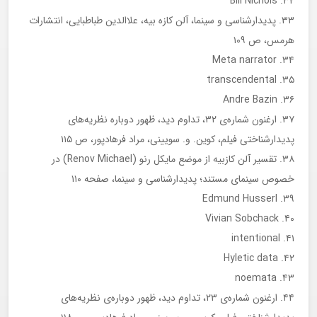
۳۲. Bill Nichols
۳۳. پدیدار‌شناسی و سینما، آلن کازه بیه، علاالدین طباطبایی، انتشارات
هرمس، ص ۱۰۹
۳۴. Meta narrator
transcendental .۳۵
Andre Bazin .۳۶
۳۷. ارغنون شماره‌ی ۳۲، تداوم دید، ظهور دوباره نظریه‌های
پدیدار‌شناختی فیلم، کوین. و. سویینی، مراد فرهادپور، ص ۱۱۵
۳۸. تقسیر آلن کازبیه از موضع مایکل رنو (Renov Michael) در
خصوص سینمای مستند؛ پدیدار‌شناسی و سینما، صفحه ۱۱۰
۳۹. Edmund Husserl
Vivian Sobchack .۴۰
intentional .۴۱
Hyletic data .۴۲
noemata .۴۳
۴۴. ارغنون شماره‌ی ۲۳، تداوم دید، ظهور دوباره‌ی نظریه‌های