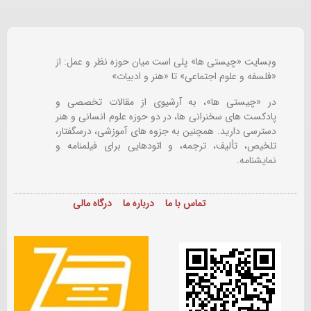
وبسایت «چیستی ها» پلی است میان حوزه نظر و عمل: از
«فلسفه و علوم اجتماعی» تا «هنر و ادبیات»
در «چیستی ها»، به آرشیوی از مقالات تخصصی و
پادکست های سخنرانی ها، در دو حوزه علوم انسانی و هنر
دسترسی دارید. همچنین به جزوه های آموزشی، درسگفتار،
تلخیص، تألیف، ترجمه، و اتودهایی برای
فیلمنامه و
نمایشنامه.
تماس با ما
درباره ما
درگاه مالی