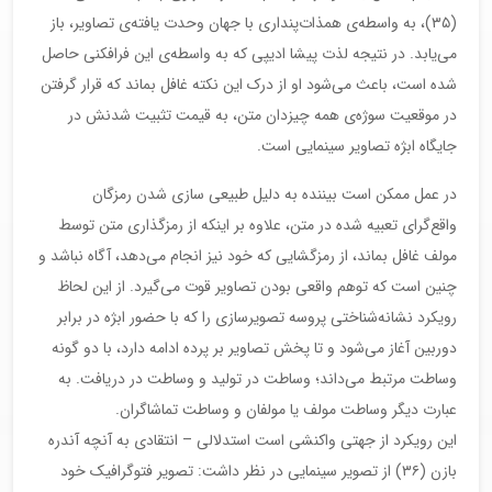
(۳۵)، به واسطه‌ی همذات‌پنداری با جهان وحدت یافته‌ی تصاویر، باز
می‌یابد. در نتیجه لذت پیشا ادیپی که به واسطه‌ی این فرافکنی حاصل
شده است، باعث می‌شود او از درک این نکته غافل بماند که قرار گرفتن
در موقعیت سوژه‌ی همه چیزدان متن، به قیمت تثبیت شدنش در
جایگاه ابژه تصاویر سینمایی است.
در عمل ممکن است بیننده به دلیل طبیعی سازی شدن رمزگان
واقع‌گرای تعبیه شده در متن، علاوه بر اینکه از رمزگذاری متن توسط
مولف غافل بماند، از رمزگشایی که خود نیز انجام می‌دهد، آگاه نباشد و
چنین است که توهم واقعی بودن تصاویر قوت می‌گیرد. از این لحاظ
رویکرد نشانه‌شناختی پروسه تصویرسازی را که با حضور ابژه در برابر
دوربین آغاز می‌شود و تا پخش تصاویر بر پرده ادامه دارد، با دو گونه
وساطت مرتبط می‌داند؛ وساطت در تولید و وساطت در دریافت. به
عبارت دیگر وساطت مولف یا مولفان و وساطت تماشاگران.
این رویکرد از جهتی واکنشی است استدلالی – انتقادی به آنچه آندره
بازن (۳۶) از تصویر سینمایی در نظر داشت: تصویر فتوگرافیک خود