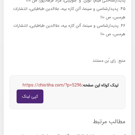
پدیدار‌شناختی فیلم، کوین. و. سویینی، مراد فرهادپور، ص ۱۱۸
۴۵. پدیدار‌شناسی و سینما، آلن کازه بیه، علاالدین طباطبایی، انتشارات
هرمس، ص ۱۱۰
۴۶. پدیدار‌شناسی و سینما، آلن کازه بیه، علاالدین طباطبایی، انتشارات
هرمس، ص ۱۱۰
منبع: رای ُبن مستند
لینک کوتاه این صفحه:
https://chistiha.com/?p=5296
کپی لینک
مطالب مرتبط