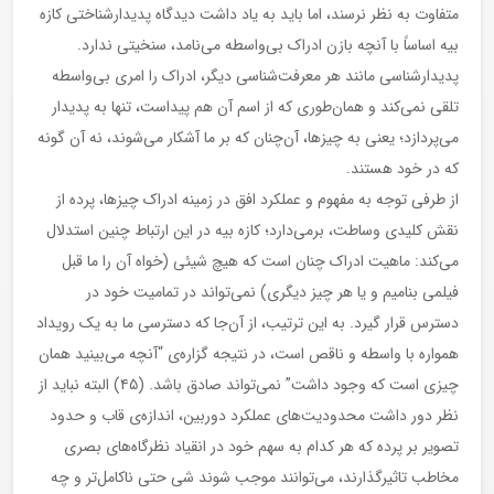
متفاوت به نظر نرسند، اما باید به یاد داشت دیدگاه پدیدار‌شناختی کازه
بیه اساساً با آنچه بازن ادراک بی‌واسطه می‌نامد، سنخیتی ندارد.
پدیدار‌شناسی مانند هر معرفت‌شناسی دیگر، ادراک را امری بی‌واسطه
تلقی نمی‌کند و همان‌طوری که از اسم آن هم پیداست، تنها به پدیدار
می‌پردازد؛ یعنی به چیز‌ها، آن‌چنان که بر ما آشکار می‌شوند، نه آن گونه
که در خود هستند.
از طرفی توجه به مفهوم و عملکرد افق در زمینه ادراک چیز‌ها، پرده از
نقش کلیدی وساطت، برمی‌دارد؛ کازه بیه در این ارتباط چنین استدلال
می‌کند: ماهیت ادراک چنان است که هیچ شیئی (خواه آن را ما قبل
فیلمی بنامیم و یا هر چیز دیگری) نمی‌تواند در تمامیت خود در
دسترس قرار گیرد. به این ترتیب، از آن‌جا که دسترسی ما به یک رویداد
همواره با واسطه و ناقص است، در نتیجه گزاره‌ی “آنچه می‌بینید‌‌ همان
چیزی است که وجود داشت” نمی‌تواند صادق باشد. (۴۵) البته نباید از
نظر دور داشت محدودیت‌های عملکرد دوربین، اندازه‌ی قاب و حدود
تصویر بر پرده که هر کدام به سهم خود در انقیاد نظرگاه‌های بصری
مخاطب تاثیرگذارند، می‌توانند موجب شوند شی حتی ناکامل‌تر و چه