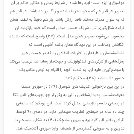
موضوع یا ابژه است؛ ابژه‌‌ رها شده از شرایط زمانی و مکانی حاکم بر آن.
تصویر هر قدر هم که محو، تحریف شده و رنگ پریده باشد، هر قدر هم
که به عنوان مدرک مستند فاقد ارزش باشد، باز هم دقیقاً به لطف‌‌ همان
فرایند شکل‌گیری‌اش، شریک هستی مدلی است که خود بازتولید آن
محسوب می‌شود؛ تصویر‌‌ همان مدل است. (۳۷) واضح است که نادیده
انگاشتن وساطت در این دیدگاه‌‌ همان پاشنه آشیلی است که
نشانه‌شناسان و طرفداران نظریات انتقادی را، که در جست‌وجوی
رمزگشایی از کارکردهای ایدئولوژیک و جهت‌دار رسانه‌اند، ترغیب می‌کند
با موضع‌گیری علیه آن، به شدت آنچه را التزام به نوعی متافیزیک
حضور دانسته‌اند (۳۸)، محکوم کنند.
در این بین بازخوانی اندیشه‌های هوسرل (۳۹) در حوزه‌ی سینما،
معرفت‌شناسی پدیدار‌شناختی را نیز به یکی از چهارچوب‌های قابل اتکا
در زمینه‌ی تفسیر بازنمایی تبدیل کرده است. این رویکرد که سابقه‌ی
چند ده ساله در حیطه‌ی نظریات سینمایی دارد، در دهه‌ی ۹۰ توسط
افرادی نظیر آلن کازه بیه و ویوین سابچک (۴۰) به شکلی منسجم باز
تدوین و به صورتی گسترده‌تر از همیشه وارد حوزه‌ی آکادمیک شد.