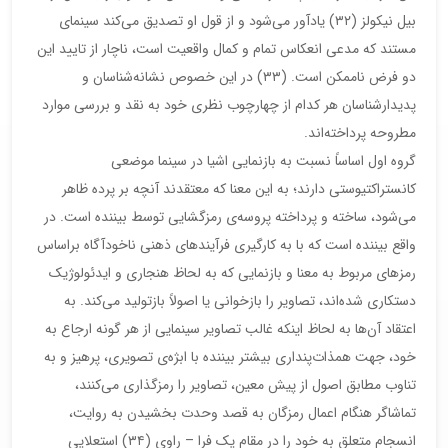
بیل نیکولز (۳۲) یادآور می‌شود و از قول او تصدیق می‌کند سینمای
مستند که مدعی انعکاس تمام و کمال واقعیت است، ناچار از تایید این
دو فرض ناممکن است. (۳۳) در این خصوص نشانه‌شناسان و
پدیدار‌شناسان هر کدام از چهارچوب نظری خود به نقد و بررسی موارد
مطروحه پرداخته‌اند.
گروه اول اساساً نسبت به بازنمایی اشیا در سینما موضعی
کانستراکتیوستی دارند؛ به این معنا که معتقدند آنچه بر پرده ظاهر
می‌شود، ساخته و پرداخته پروسه‌ی رمزگشایی توسط بیننده است. در
واقع بیننده است که با به کارگیری فرآیندهای ذهنی ناخودآگاه براساس
رمزهای مربوط به معنا و بازنمایی که به لحاظ هنجاری و ایدئولوژیک
دستکاری شده‌اند، تصاویر را بازخوانی یا اصولاً بازتولید می‌کند. به
اعتقاد آن‌ها به لحاظ اینکه غالب تصاویر سینمایی از هر گونه ارجاع به
خود، جهت همذات‌پنداری بیشتر بیننده با ابژه‌ی تصویری، پرهیز و به
تناوب مطابق اصول از پیش معین، تصاویر را رمزگذاری می‌کنند،
تماشاگر هنگام اعمال رمزگان به قصد وحدت بخشیدن به روایت،
انسجام متعلق به خود را در مقام یک فرا – راوی (۳۴) استعلایی