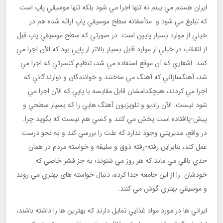
ايران هستم مي بينم نه تنها اجرا مي شود بلكه تنها موسيقي پاپ است
كه تبليغ مي شود و متأسفانه سطح موسيقي پاپ ارائه شده هم در
خيلي از موارد بسیار پايين است. در صورتي كه سطح موسيقي پاپ قبل
از انقلاب در خيلي از موارد قابل بسیار بالاتر از پاپي بود كه الآن اجرا مي
كنند. اشعاري كه آن موقع استفاده مي شد، تنظيم کنسرتي كه اجرا مي
شد، آهنگسازاني كه آهنگ مي ساختند و خوانندگان و نوازندگاني كه
اجرا مي كردند، هيچكدامشان قابل مقايسه با پاپي كه الآن اجرا مي
شود نيست. الآن راديو و تلويزيون آهنگ هايي را كه بسیار سطحي و
پيش-پاافتاده است پخش مي كنند و كسي هم نيست كه بگويد چرا.
در واقع، مديريتي وجود ندارد كه علت را بررسي كند و به نحو درست
عمل كند، بنابراين رفته-رفته ذوق و سليقه و خواسته مردم در همان
حدي باقي مي ماند كه هر روز مي شنوند؛ به جز قشر خاصي که
خودشان را از اين جامعه جدا كرده، دنبال خواسته های بهتري مي روند
و موسيقي بهتري گوش مي كنند.
ايراني ها در مورد مواد غذايي تمایل دارند كه بهترين ها را داشته باشند،