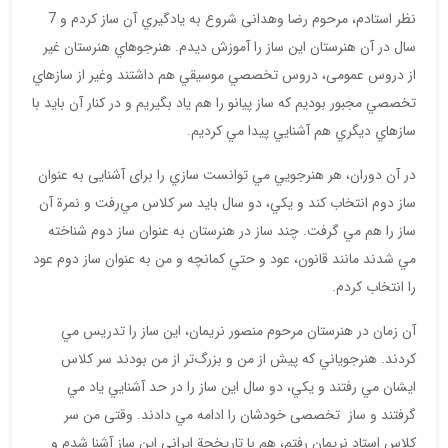
نظر استادم، مرحوم رضا وهدانی شروع به يادگيري آن ساز كردم و 7
سال در آن هنرستان اين ساز را آموزش ديدم. هنرجوهاي هنرستان غير
از دروس عمومی، دروس تخصصي موسيقي هم داشتند وغير از سازهاي
تخصصي مجبور بوديم كه ساز پيانو را هم ياد بگيريم و در كنار آن بايد با
سازهاي ديگري هم آشنايي پيدا مي كرديم.
در آن دوران، هر هنرجويي مي توانست سازي را برای آشنایی به عنوان
ساز دوم انتخاب كند و يكي، دو سال بايد سر كلاس مي‌رفت و نمرة آن
ساز را هم مي گرفت. چند ساز در هنرستان به عنوان ساز دوم شناخته
مي شدند مانند قانون، عود و حتي كمانچه و من به عنوان ساز دوم عود
را انتخاب كردم.
آن زمان در هنرستان مرحوم منصور نريمان، اين ساز را تدريس مي
كردند. هنرجوياني كه پيش از من و بزرگ‌تر از من بودند سر كلاس
ايشان مي رفتند و يكي، دو سال اين ساز را در حد آشنايي ياد مي
گرفتند و ساز تخصصی خودشان را ادامه مي دادند. وقتی من سر
كلاس استاد نریمان رفتم، هم با تاريخچة ایرانی اين ساز آشنا شدم و