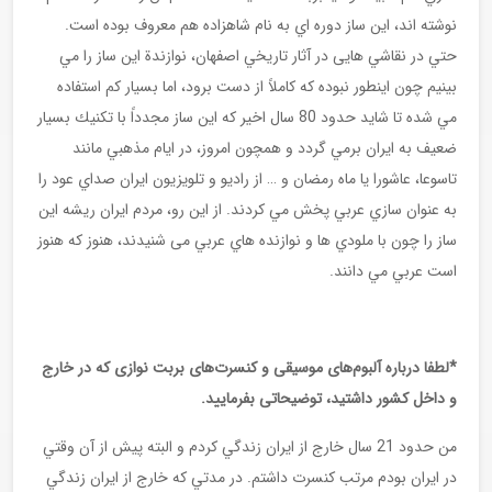
نوشته اند، اين ساز دوره اي به نام شاهزاده هم معروف بوده است.
حتي در نقاشي هايی در آثار تاريخي اصفهان، نوازندة اين ساز را مي
بينيم چون اينطور نبوده كه كاملاً از دست برود، اما بسیار كم استفاده
مي شده تا شايد حدود 80 سال اخير كه اين ساز مجدداً با تكنيك بسیار
ضعيف به ايران برمي گردد و همچون امروز، در ايام مذهبي مانند
تاسوعا، عاشورا يا ماه رمضان و … از راديو و تلويزيون ايران صداي عود را
به عنوان سازي عربي پخش مي كردند. از این رو، مردم ايران ریشه اين
ساز را چون با ملودي ها و نوازنده هاي عربي می شنیدند، هنوز كه هنوز
است عربي مي دانند.
*لطفا درباره آلبوم‌های موسیقی و کنسرت‌های بربت نوازی که در خارج
و داخل کشور داشتید، توضیحاتی بفرمایید
.
من حدود 21 سال خارج از ايران زندگي كردم و البته پيش از آن وقتي
در ايران بودم مرتب كنسرت داشتم. در مدتي كه خارج از ايران زندگي