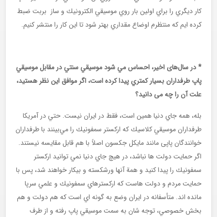
كار ديگري را براي اولين بار روي موسيقي الكترونيك و ساز بربت ضبط
كرده ايم كه منتظرم اوضاع مقداري بهتر شود تا اين كار را منتشر كنيم.
* در سال‌های اخیر، احساس مي شود موسيقي سنتي در مقابل موسيقي
پاپ طرفداران بسیار كمتري پیدا کرده است، اگر موافق این نظر هستید،
علت آن را چه می دانید؟
بله، همه جاي دنيا همين است، فقط در ايران نيست. حتي در آمريكا
طرفداران موسيقي كلاسيك كه اركستر سمفونيك را مي‌بينند با طرفداران
خوانندگان پاپی مانند مايكل جكسون اصلاً با هم قابل مقايسه نيستند.
اگر حمايت دولت ها نباشد، در هيچ جاي دنيا نمي توانيد اركستر
سمفونيك را پيدا كنيد و همة آنها ورشكسته و بيكار خواهند شد، پس با
حمايت مردم و دولت هاست كه اركسترهاي سمفونيك و علمي سرپا
مانده اند. متأسفانه در ايران وضع به گونه اي است كه هم دولت و هم
بخش خصوصي، توجه شان به سمت موسيقي پاپ رفته و از طرف