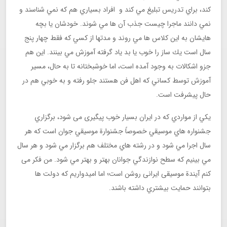
کند، براي تدريس تبليغ مي كند و افراد بسیاري هم كه نمي شناسند و
نمي دانند ماجرا چيست جذب آن ها مي شوند. خودشان یا بچه
هایشان به این كلاس ها مي روند و مدتها از كسي كه فقط چهار پنج
سال است يك ساز را خوب يا بد ياد گرفته آموزش مي بينند. اين هم
جزو اشكالات به وجود آمده است، اما خوشبختانه تا به حال، مسير
آموزش توسط كساني كه اهل فن هستند جلو رفته و به خوبي هم در
حال پيشرفت است.
يكي از مواردي كه در ايران بسیار خوب پیگیری می شود، برگزاري
جشنواره هاي موسيقي خصوصاً جشنوارة موسيقي جوان است كه هر
سال اجرا مي شود و در رشته هاي مختلف هم برگزار مي شود و هر سال
مي بينيم كه سطح نوازندگي جوانان بهتر و بهتر مي شود. من فکر می
کنم آيندة موسیقی ایرانی روشن است؛ اما اميدواريم كه دولت ها
بتوانند حمايت بيشتري داشته باشند.