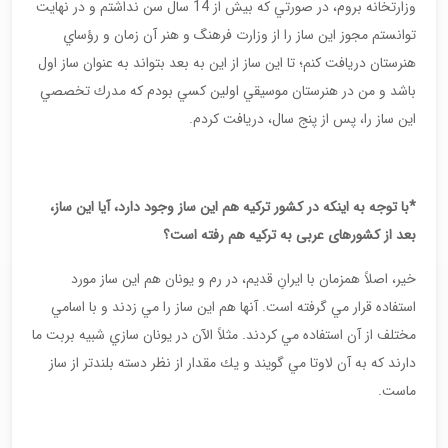
وزارتخانه بروم، در صورتي كه بيش از 14 سال سن نداشتم و در نهايت
توانستم مجوز اين ساز را از وزارت فرهنگ و هنر آن زمان و رؤساي
هنرستان دريافت كنم؛ تا اين ساز از اين به بعد بتواند به عنوان ساز اول
باشد و من در هنرستان موسيقي اولين كسي بودم كه مدرك تخصصي
اين ساز را، پس از پنج سال، دریافت کردم.
*با توجه به اينكه در كشور ترکیه هم این ساز وجود دارد، آیا این ساز،
بعد از کشورهای عربی به تركيه هم رفته است؟
خير، اصلاً همزمان با ايرانِ قديم، در رم و يونان هم اين ساز مورد
استفاده قرار مي گرفته است. آنها هم اين ساز را مي زدند و با اسامي
مختلف از آن استفاده مي كردند. مثلاً الآن در يونان سازي شبيه بربت ما
دارند كه به آن لاوتا مي گويند و يك مقدار از نظر دسته بلندتر از ساز
ماست.