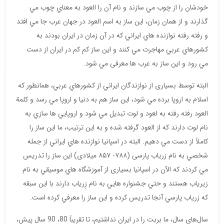
خودشان را از چوب مي سازند و نام آن را العود به معناي چوب مي
گذارند و از همان زمان، اين ساز به اسم العود در جهان عرب جا مي افتد
و رفته رفته نوازنده هاي ايراني كه در آن زمان در ايران بودند به
كشورهاي عربي مهاجرت مي كنند و اين ساز كم كم در ايران از دست
مي رود و اين ساز به عرب ها معرفی مي شود.
البته توسط بسیاری از نوازندگان ايراني از كشورهاي عربي، همانطور كه
اسلام به اروپا برده مي شود، اين ساز هم به دنيا و اروپا مي رسد و كلمة
العود رفته رفته به لعود و لوت تبديل مي شود و اروپايي ها سازي به
نام لوت دارند كه از العود گرفته شده و به این ترتیب، ما اين ساز را
كاملاً از دست مي دهيم. البته در اسپانيا نوازنده هاي ايراني از جمله
شخصي به نام زریاب پارسی (۷۸۸- ۸۵۷ میلادی) اين ساز را تدريس
مي كردند كه الآن در اسپانيا بسیاری از آموزشگاه هاي موسيقي به نام
زيرياب هستند و حتي جشنواره هايي به نام زِرياب دارند با اين سبقه
كه زرياب پارسي آنجا تدريس كرده و اين ساز را معرفي كرده است.
سال‌های سال، ما بربت را در ايران نداشتيم، تا تقريباً 80، 90 سال پيش،