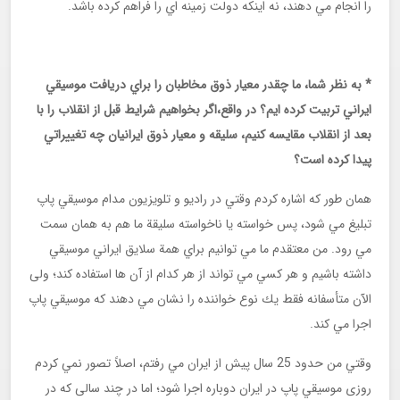
را انجام مي دهند، نه اينكه دولت زمينه اي را فراهم كرده باشد.
* به نظر شما، ما چقدر معيار ذوق مخاطبان را براي دريافت موسيقي
ايراني تربيت كرده ايم؟ در واقع،اگر بخواهيم شرايط قبل از انقلاب را با
بعد از انقلاب مقايسه كنيم، سليقه و معيار ذوق ايرانيان چه تغييراتي
پیدا كرده است؟
همان طور که اشاره کردم وقتي در رادیو و تلویزیون مدام موسيقي پاپ
تبليغ مي شود، پس خواسته يا ناخواسته سليقة ما هم به همان سمت
مي رود. من معتقدم ما مي توانيم براي همة سلايق ايراني موسيقي
داشته باشيم و هر كسي مي تواند از هر کدام از آن ها استفاده كند؛ ولی
الآن متأسفانه فقط يك نوع خواننده را نشان مي دهند كه موسيقي پاپ
اجرا مي كند.
وقتي من حدود 25 سال پيش از ايران مي رفتم، اصلاً تصور نمي كردم
روزی موسيقي پاپ در ايران دوباره اجرا شود؛ اما در چند سالی كه در