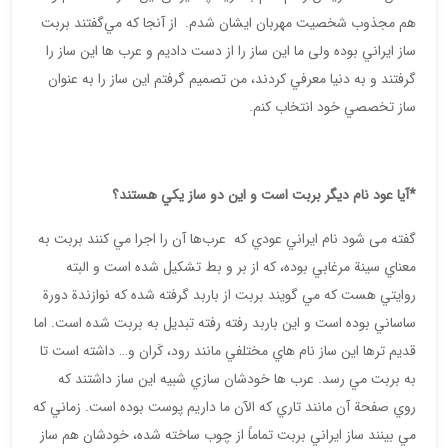
هم مجذوب شخصيت مهربان ايشان شدم. از آنجا كه مي‌گفتند بربت
ساز ايراني بوده ولی ما اين ساز را از دست داديم و عرب ها اين ساز را
گرفتند و به دنيا معرفي‌ كردند، من تصميم گرفتم اين ساز را به عنوان
ساز تخصصي خود انتخاب كنم.
*آيا عود نام ديگر بربت است و اين دو ساز يكي هستند؟
گفته می شود نام ايراني عودي كه عرب‌ها آن را اجرا مي كنند بربت به
معناي سينة مرغابي بوده، كه از بر و بط تشكيل شده است و البته
روايتي هست كه مي ‌گويند بربت از باربد گرفته شده كه نوازندة دورة
ساساني بوده است و اين باربد رفته رفته تبديل به بربت شده است. اما
قديم ‌ترها اين ساز نام هاي مختلفي مانند رود، كَران و… داشته است تا
به بربت مي رسد. عرب ها خودشان سازي شبيه اين ساز داشتند که
روي صفحة آن مانند تاري كه الآن ما داريم پوست بوده است. زماني كه
مي بينند ساز ايراني بربت تماماً از چوب ساخته شده، خودشان هم ساز