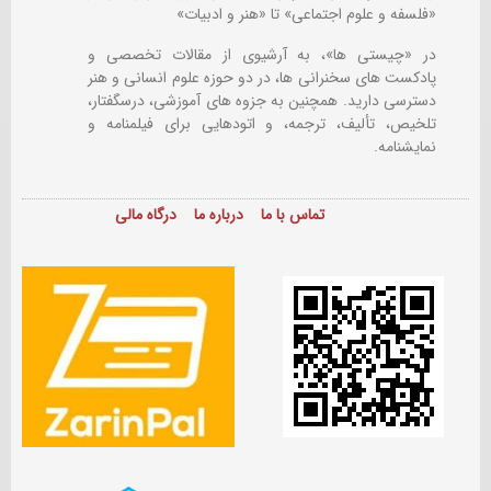
«فلسفه و علوم اجتماعی» تا «هنر و ادبیات»
در «چیستی ها»، به آرشیوی از مقالات تخصصی و
پادکست های سخنرانی ها، در دو حوزه علوم انسانی و هنر
دسترسی دارید. همچنین به جزوه های آموزشی، درسگفتار،
تلخیص، تألیف، ترجمه، و اتودهایی برای
فیلمنامه و
نمایشنامه.
تماس با ما
درباره ما
درگاه مالی