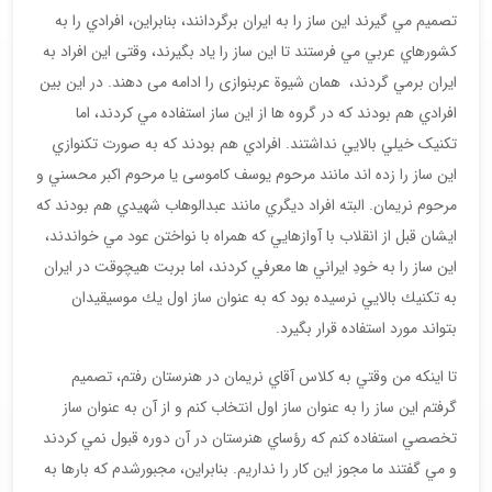
تصميم مي گيرند اين ساز را به ايران برگردانند، بنابراین، افرادي را به
كشورهاي عربي مي فرستند تا اين ساز را ياد بگيرند، وقتی این افراد به
ایران برمي گردند، همان شيوة عربنوازی را ادامه می دهند. در اين بين
افرادي هم بودند كه در گروه ها از اين ساز استفاده مي كردند، اما
تکنیک خيلي بالايي نداشتند. افرادي هم بودند كه به صورت تكنوازي
اين ساز را زده اند مانند مرحوم یوسف کاموسی يا مرحوم اكبر محسني و
مرحوم نریمان. البته افراد ديگري مانند عبدالوهاب شهيدي هم بودند كه
ايشان قبل از انقلاب با آوازهايي كه همراه با نواختن عود مي خواندند،
اين ساز را به خودِ ايراني ها معرفي كردند، اما بربت هيچوقت در ايران
به تكنيك بالايي نرسيده بود كه به عنوان ساز اول يك موسيقيدان
بتواند مورد استفاده قرار بگيرد.
تا اينكه من وقتي به كلاس آقاي نریمان در هنرستان رفتم، تصميم
گرفتم اين ساز را به عنوان ساز اول انتخاب كنم و از آن به عنوان ساز
تخصصي استفاده كنم كه رؤساي هنرستان در آن دوره قبول نمي كردند
و مي گفتند ما مجوز اين كار را نداريم. بنابراین، مجبورشدم كه بارها به