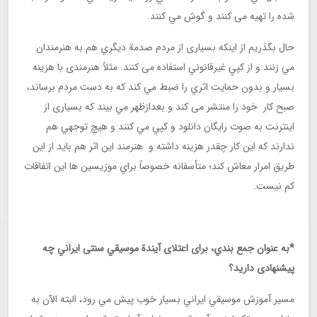
شده را تهیه می کنند و گوش مي كنند.
حال بگذريم از اينكه بسیاری از مردم صدمة ديگري هم به هنرمندان
مي زنند و از كپيِ غيرقانوني استفاده می کنند. مثلاً هنرمندی با هزينه
بسیار و بدون حمايت اثري را ضبط مي كند كه به دست مردم برساند،
صبح كار خود را منتشر می کند و بعدازظهر مي بيند كه بسیاری از
اينترنت به صوت رایگان دانلود و كپي مي كنند و هيچ توجهي هم
ندارند كه اين كار چقدر هزينه داشته و هنرمند این اثر هم بايد از این
طریق امرار معاش كند؛ متأسفانه خصوصاً براي موزيسين ها اين اتفاقات
كم نيست.
*به عنوان جمع بندي، برای اعتلای آيندة موسيقي سنتی ايراني چه
پیشنهادی دارید؟
مسير آموزش موسيقي ايراني بسيار خوب پيش مي رود، البته الآن به