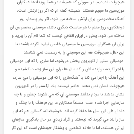
هيچوقت نديديم، در صورتی كه هميشه در همة رویدادها همكاران
موزیسین ما سهیم هستند. هميشه گفته ام كه اگر روز ارتش است،
آهنگ مخصوصي براي ارتش ساخته می شود، اگر روز پاسدار، روز
درختکاری، روز معلم يا هر مناسبت ديگری باشد، موسیقی مخصوص آن
ساخته می شود. یعنی در ايران اتفاقي نيست كه شما نام آن را ببريد و
براي آن همكاران موزيسين ما موسيقي خاصي توليد نكرده باشند؛ با
این حال، هيچوقت هم اين موسيقي را به رسميت نمي شناسند.
موسيقي سنتی از تلویزیون پخش می‌شود، اما سازي را كه اين موسيقي
را اجرا كرده، نوازنده اش را كه سال ها براي اين ساز زحمت كشيده و
اين آهنگ را اجرا مي كند يا آهنگسازي را كه اين موسیقی را مي سازد،
هيچوقت نشان نمی دهند. حاضر نيستند يك اركستر را در تلويزيون
نشان بدهند تا مردم بدانند موسيقي اي كه مي شنوند چطور و با چه
سازهايي اجرا شده است. مسلماً همكاران ما اين فرهنگ را با چنگ و
دندان طي اين سال ها حفظ كرده اند. خوشبختانه، كساني هم كه اين
ساز را ياد مي گيرند كم نيستند و افراد زيادي در حال يادگيري سازهاي
ايراني هستند، اما با علاقه شخصي و پشتكار خودشان است كه اين كار