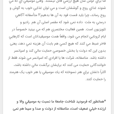
اما براي گوش شان هيچ ارزشي قائل نيستند. وقتی موسيقي اي كه مي
شنوند غذاي روح و گوششان است و مي توان غذايي خوب به گوش و
روح رساند، چرا بايد فست فود به آن ها بدهيم؟! متأسفانه آگاهي
درستي به ملت داده نمی شود كه مقصر اصلی آن هم راديو و
تلويزيون است. همين فعاليت مختصري هم كه مي بينيد خصوصاً در
ايام كرونايي انجام مي شود، واقعاً همت موسيقيدانان است كه كارهايي
فاخر ضبط مي کنند كه هيچ كسي هم بابت آن هزينه نمي دهد، یعنی
بدون اين كه دولت يا بخش خصوصي حمايت مالي كند و اسپانسر
داشته باشد. متاسفانه، شركت ها يا افرادي كه اسپانسر مي شوند فقط از
خوانندگانی حمایت می کنند که برايشان برگشت مالي داشته باشد،
اكثراً دلشان براي هنر نسوخته كه يك موسيقي يا هنر خوب یک هنرمند
را حمايت كنند.
*همانطور كه فرموديد شناخت جامعة ما نسبت به موسيقي والا و
ارزنده خيلي ضعيف است، متاسفانه از دولت و صدا و سیما هم نمی