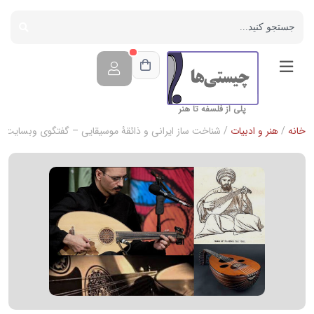
پلی از فلسفه تا هنر
خانه
/
هنر و ادبیات
/ شناخت ساز ایرانی و ذائقۀ موسیقایی – گفتگوی وبسایت چ