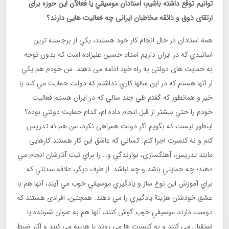
توانیم توقع داشته باشیم؛ استادان موسيقي يا فعالآن اين حوزه برای
ارتقای ذوق و ذائقه مخاطبان ایرانی چه فعالیت هایی دارند؟
همة استادان در حال انجام كار خود هستند، يكي از برجسته ترين
اساتيدي كه در ايران داريم استاد حسين عليزاده است كه بدون توجه
به حمایت های دولتی به راه خود ادامه می دهند. من خودم هم يكي
از آنها هستم كه در اين سالها كاري نداشتم كه دولت حمايت مي كند يا
خير و همانطور كه گفتم طي چند سالي كه در ايران هستم فعاليت
خودم را حتي بيشتر از قبل انجام داده ام، كدام حمايت دولتي بوده؟
اينطور نيست كه بگويم اگر دولت همراهی نکرد، من هم نه تدريس
كنم و نه كنسرت اجرا کنم. كساني كه عاشق اين كار هستند کارهایی
مانند تدريس، آهنگسازي، نوازندگي و… را براي ثبت آثارشان انجام مي
دهند؛ چه حمايتي باشد و چه نباشد. از طرف ديگر، علاقه منداني كه
براي آموزش اين نوع ساز و يادگيري موسيقي خوب مي آيند، آنها هم با
عشق خودشان هزينة يادگيري را مي دهند. همچنین، افرادی هستند كه
دوست دارند موسيقي خوب گوش كنند، آنها هم به عنوان شنونده يا
استقبال مي كنند و به كنسرت ها مي روند يا هزينه مي كنند و آثار ضبط