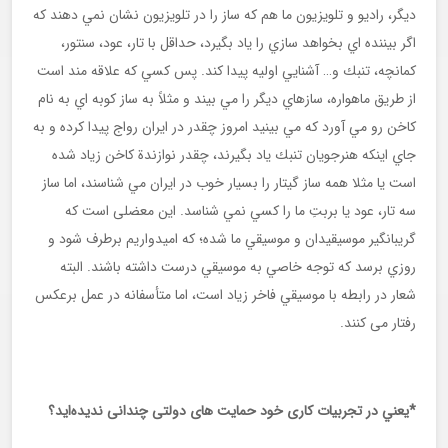
ديگر، راديو و تلويزيون ما هم كه ساز را در تلويزيون نشان نمي دهند كه
اگر بیننده اي بخواهد سازي را ياد بگيرد، حداقل با تار، عود، سنتور،
كمانچه، تنبك و… آشنايي اولیه پيدا كند. پس كسي كه علاقه مند است
از طريق ماهواره، سازهاي ديگر را مي بيند و مثلاً به ساز كوبه اي به نام
كاخن رو مي آورد كه مي بينيد امروز چقدر در ايران رواج پيدا كرده و به
جاي اينكه هنرجویان تنبك ياد بگيرند، چقدر نوازندة كاخن زياد شده
است يا مثلا همه ساز گيتار را بسیار خوب در ايران مي شناسند، اما ساز
سه تار، عود يا بربتِ ما را كسي نمي شناسد. اين معضلی است كه
گريبانگير موسيقيدان و موسيقي ما شده؛ كه اميدواريم برطرف شود و
روزي برسد كه توجه خاصي به موسيقي درست داشته باشند. البته
شعار در رابطه با موسيقي فاخر زياد است، اما متأسفانه در عمل برعكس
رفتار می کنند.
*يعني در تجربيات کاری خود حمايت های دولتی چندانی نديده‌ايد؟