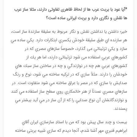
*
آیا عود با بربت عرب ها از لحاظ ظاهری تفاوتی دارند، مثلا ساز عرب
ها نقش و نگاری دارد و بربت ایرانی ساده است؟
خير؛ داشتن یا نداشتن نقش و نگار مربوط به سليقة سازندة ساز است،
هر سازنده اي طبق سليقة خودش يكسري ابتكارات دارد. يكي ساده مي
سازد و يكي تزئيناتي می گذارد، خصوصاً سازهاي مصري كه در
كشورهاي عربي استفاده می شود تزئیناتی دارند، اما هر يك از
كشورهاي عربي هم چه در نوازندگي و چه در ساختن ساز سبك هاي
خودشان را دارند. مثلاً سازي كه در تركيه ساخته مي شود، نوع و رنگ
صدايش با سازي كه در مصر يا عراق ساخته مي شود متفاوت است. در
سازهاي مصري عمدتاً از هنر خاتمكاري روي سطح ساز استفاده مي كنند
و نوازندگانشان آن نوع صدايي را كه از آن ساز در مي آيد بيشتر مي
پسندند.
بيست و چند سال پيش بود كه من با استادِ سازسازي ايران آقاي
ابراهیم قنبري مهر آشنا شدم، آنجا ديدم كه سازي شبيه بربتی ساخته