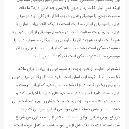
اينكه نمي توان گفت زبان عربي با فارسي چه فرقي دارد؟ ما نقاط
مشترك زیادي با موسيقي عربی داريم، اما از نظر كلي نوع موسيقي
عربي با موسيقي ايراني متفاوت است، نه اينكه فقط ايراني نوازي با
عربي نوازي بربت متفاوت است. در مجموع موسيقي ايراني و عربي با
هم تفاوت دارند، هرچند اگر يك اروپايي يا امريكايي موسيقي عرب را
بشنوند، ممکن است تشخيص ندهد كه ايراني است يا عربي، يا اگر
موسيقي ما را بشنود، ممكن است فكر كند كه عربي است.
تشخیص تفاوت نواختن بربت به شیوه عربی یا ایرانی براي ما كه
تخصصي تر کار کرده ایم، آسان است. خود شما اگر يك موسيقي عربی
را برايتان پخش كنند، در جا تشخيص مي دهيد كه ايراني نيست و
عربي است، طبيعتاً نوازنده عرب ملودي هاي عربي را اجرا مي كند و
نوع ملودي ها و مضراب زدنهاي خاص خودشان را روي عود انجام مي
دهند و ما براساس دستگاه هاي موسيقي ايراني اجرا مي كنيم كه
درواقع نوعي ايراني نوازي است كه بیشتر از رديف نوازي من شروع
شده است، البته نه اينكه قبل از من نبوده باشد، اما كامل نبوده است؛