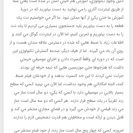
دلیل وجودِ تكنولوژي، آموزش هم خيلي آسان تر شده است يعني شما
از طريق اينترنت آثاري را مي توانيد به دست بياوريد كه در دورة
آموزش ما حتي يكي از آنها ممکن نبود. ما اگر مي خواستيم نت يك
قطعه را به دست بياوريم بايد جستجوی بسیاری می کردیم تا يك نت
را به دست بياوريم و تمرين كنيم، اما الآن در اينترنت گوگل مي كنند و
اطلاعات زياد با ضبط هايي كه شده در دسترس علاقه مندان هست و از
روي آن ياد مي گيرند. اما از طرف ديگر، صدمه گسترش تکنولوژی اين
است كه در دوره اي واقعاً كنسرت دادن و اجراي موسيقي حرمتي
داشت كه هنرجوها حتي موزيسين هايي كه نيمه حرفه اي بودند
جرئت نمي كردند تا اين حد كنسرت بدهند و از خودشان فيلم ضبط
كنند، البته امكاناتي هم وجود نداشت، اما الآن مي بينيد كسي كه سطح
بسيار بالايي در موسيقي دارد با كسي كه يكي، دو سال است ساز مي
زند تقريباً در يك سطح قرار دارند. هر كسي كه دو سه سال است ساز
مي زند فيلمي از خودش مي گيرد و در فضاي مجازي منتشر مي كند و
قابل ديدن و ارائه است و مخاطبان هم قدرت تشخیص لازم را ندارند.
امروزه، كسي که چهار پنج سال است ساز زده، از خود فیلم منتشر می