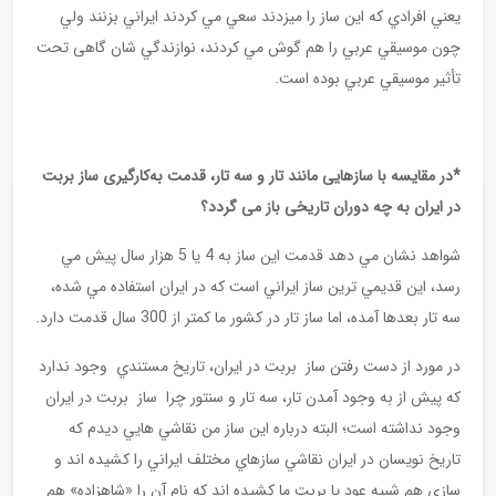
يعني افرادي كه اين ساز را ميزدند سعي مي كردند ايراني بزنند ولي
چون موسيقي عربي را هم گوش مي كردند، نوازندگي شان گاهی تحت
تأثير موسيقي عربي بوده است.
*در مقایسه با سازهایی مانند تار و سه تار، قدمت به‌کارگیری ساز بربت
در ایران به چه دوران تاریخی باز می گردد؟
شواهد نشان مي دهد قدمت اين ساز به 4 يا 5 هزار سال پيش مي
رسد، اين قديمي ترين ساز ايراني است كه در ايران استفاده مي شده،
سه تار بعدها آمده، اما ساز تار در كشور ما كمتر از 300 سال قدمت دارد.
در مورد از دست رفتن ساز بربت در ایران، تاريخ مستندي وجود ندارد
كه پيش از به وجود آمدن تار، سه تار و سنتور چرا ساز بربت در ايران
وجود نداشته است؛ البته درباره اين ساز من نقاشي هايي ديدم كه
تاريخ نويسان در ايران نقاشي سازهاي مختلف ايراني را كشيده اند و
سازي هم شبيه عود يا بربت ما كشيده اند كه نام آن را «شاهزاده» هم