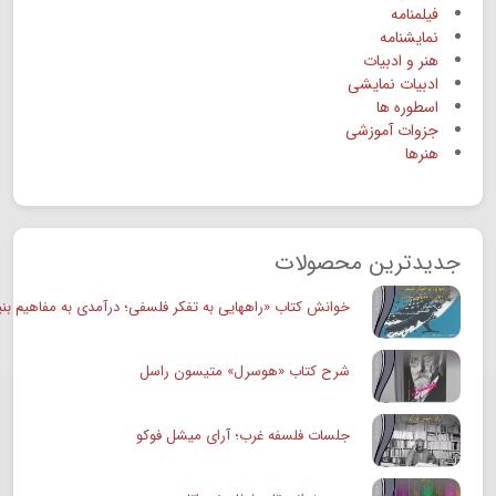
فیلمنامه
نمایشنامه
هنر و ادبیات
ادبیات نمایشی
اسطوره ها
جزوات آموزشی
هنرها
جدیدترین محصولات
خوانش کتاب «راههایی به تفکر فلسفی؛ درآمدی به مفاهیم بنی
شرح کتاب «هوسرل» متیسون راسل
جلسات فلسفه غرب؛ آرای میشل فوکو