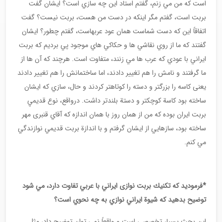
است كه من مي زنم، گفتم استاد اين چه سازي است؟ ايشان گفت
بربت است، گفتم مگر اينكه در دست من هست، بربت نيست؟ گفت
اتفاقاً اين كه دست شماست همان عود عربهاست، گفتم چطور؟ ايشان
گفتند كه ما از روي نقاشي ها و حكاكي هاي موجود پي برديم كه بربت
ايراني با عودي كه عرب ها مي زنند، متفاوت است. هرچند كه آن ها از
ما گرفتند و نامش را هم تغيير دادند، اما ساختمانش را هم تغيير دادند
یعنی كاسه را بزرگتر و دسته را كوتاهتر كردند و حال، سازي كه ايشان
ساخته بود كاسة كوچكتر و دستة بلندتر داشت. درواقع، نوع قديميِ
بربت ايران بوده كه من از همان روز با همان اندازه كه آقاي قنبری مهر
ساخته بود، سازهايي از ايشان گرفتم و با اندازة بربت قديمي نوازندگي
مي كنم.
*فرموديد كه تكنيك بربت نوازی ايراني با عربي تفاوت دارد، مي شود
توضيح بدهيد كه شيوة ايراني نوازي به چه نحوي است؟
اين بحث بسیار تخصصي است و واقعاً نمي توان توضيح داد، مثل