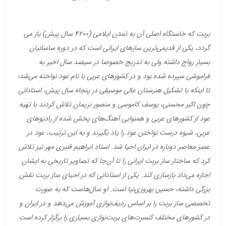
بربت که خاستگاه اصلی آن به تمدن ایلامی (۴۲۰۰ سال پیش) باز می
گردد، یکی از قدیمی‌ترین سازهای ایرانی است که در دوره ساسانیان
بسیار رواج داشته ولی به تدریج خصوصا در سیصد سال اخیر به
فراموشی سپرده شده بود و در کشورهای عربی با نام عود نواخته می‌شد؛
تا اینکه با تشکیل هنرستان عالی موسیقی در پنجاه سال پیش، استادانی
چون اکبر محسنی، یوسف کاموسی و منصور نریمان تلاش کردند با تهیه
عود از کشورهای عربی و همنوایی آهنگ‌های پخش شده از رادیوهای
عربی، شیوه درست نواختن عود را یاد بگیرند و به این ترتیب، عود در
عصر معاصر دوباره در ایران احیا شد. استاد ابراهیم قنبری مهر نیز تلاش
کرد که ساختار ساز بربت ایرانی را تا آن‌جا که تصاویر تاریخی به ایشان
اجازه می‌داد بازسازی کند. یکی از استادانی که در احیای ساز بربت نقش
بزرگی داشته، حسین بهروزی‌نیا است. او سال‌هاست که به صورت
تخصصی ساز بربت را بر اساس ردیف‌نوازی آموزش می‌دهد و در ایران و
در کشورهای مختلف کنسرت‌های بربت‌نوازی بسیاری را برگزار کرده است.