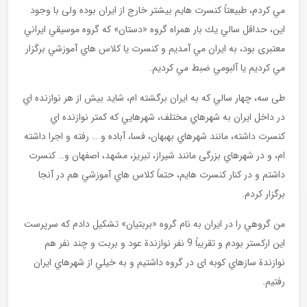
مي كردم، طبيعتاً كنسرت هايم بیشتر خارج از ايران بوده ولی با وجود
اين، حداقل سالي يك بار همراه گروه «دستان» که گروه موسيقي ايراني
معتبری بود، به ايران مي آمديم و كنسرت يا كلاس هاي آموزشي برگزار
مي كرديم يا آلبومي ضبط مي كرديم.
طی سه، چهار سالي كه به ايران برگشته ام، شايد بيش از هر نوازنده اي
در داخل ايران به شهرهاي مختلف، شهرهايي كه كمتر نوازنده اي
كنسرت داشته، مانند شهرهاي بهبهان، فسا، آباده و … رفته و اجرا داشته
ام، و در شهرهاي بزرگی مانند شيراز، تبريز، مشهد، اصفهان و… كنسرت
داشتم و در كنار كنسرت هايم، حتماً كلاس هاي آموزشي هم در آنجا
برگزار کردم.
من گروهي را در ايران به نام گروه «بربتيان» تشكيل دادم که سرپرست
اين اركستر بودم و تقريباً 9 نفر نوازندة عود و بربت و چند نفر هم
نوازندة سازهاي كوبه ای در گروه داشتيم و به خيلي از شهرهاي ايران
رفتيم.