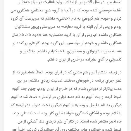
ضمنا، من در سال 58، پس از انقلاب وارد فعالیت در مركز حفظ و
اشاعة موسيقي شده بودم كه در آنجا با گروه هاي مختلفي همكاري می
کردم و خودم هم گروهي به نام «خالقي» داشتم كه سرپرست آن گروه
بودم و پس از آن البته با گروه «عارف» به سرپرستی پرویز مشكاتيان
همكاري داشته ام، پس از آن با گروه «دستان» هم حدود 25، 26 سال
همكاري داشتم و خودم از مؤسسين اين گروه بودم. كارهاي پراكنده اي
هم به صورت دونوازي و سه نوازي با همكارانم داشتم. مثلاً تور و
كنسرتي با آقاي عليزاده در خارج از ايران داشتم.
در زمینه انتشار آلبوم هم مدتي كه در ايران بودم، اتفاقاً همانطور كه از
نظر اجراي برنامه در شهرهاي مختلف فعاليت زيادي داشتم، در اين
مدت پركارتر از دوراني شدم كه در خارج از ايران بودم، چون چند آلبوم
ضبط كردم و يك آلبوم به نام «سه نوازي در آرامش» ضبط شده، آلبوم
ديگري به نام «فصل و وصل» و آلبوم ديگري تحت عنوان «در آينه» كه
با كلام بوده و اشكان كمانگري خوانندة اين كار بوده است كه طي چند
ماه اخير منتشر شده است. در كنار آن هم كارهاي تك آهنگي از من
ضبط شده و خواننده هاي مختلف روي آن خوانندگي كردند، اخيراً هم